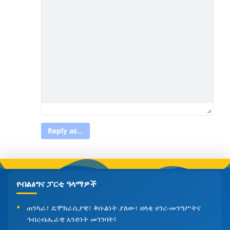
Reply as...
የብልፅግና ፓርቲ ዓላማዎች
ጠንካራ፣ ዴሞክራሲያዊ፣ ቅቡልነት ያለው፣ ዘላቂ ሀገረ-መንግሥትና
ኅብረብሔራዊ አንድነት መገንባት፤