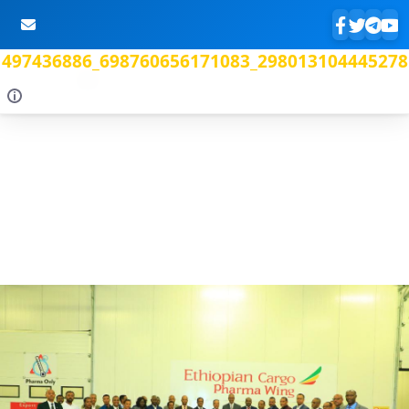
497436886_698760656171083_298013104445278
Skip to Main Content