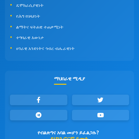
ዴሞክራሲያዊነት
የሕግ የበላይነት
ልማትና ፍትሐዊ ተጠቃሚነት
ተግባራዊ እውነታ
ሀገራዊ አንድነትና ኅብረ ብሔራዊነት
ማህበራዊ ሚዲያ
የብልጽግና አባል መሆን ይፈልጋሉ?
ይህንን ፎርም ይሙሉ