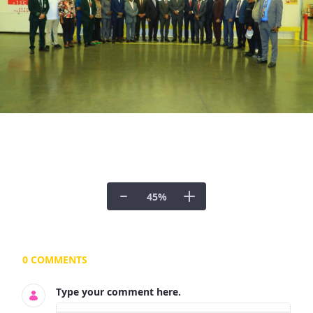
45
%
Documents and Media
0 COMMENTS
Type your comment here.