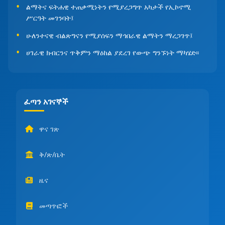
ልማትና ፍትሐዊ ተጠቃሚነትን የሚያረጋግጥ አካታች የኢኮኖሚ
ሥርዓት መገንባት፤
ሁለንተናዊ ብልጽግናን የሚያሰፍን ማኅበራዊ ልማትን ማረጋገጥ፤
ሀገራዊ ክብርንና ጥቅምን ማዕከል ያደረገ የውጭ ግንኙነት ማካሄድ፡፡
ፈጣን አገናኞች
ዋና ገጽ
ቅ/ጽ/ቤት
ዜና
መጣጥፎች