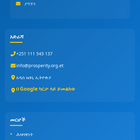
ያግኙን
አድራሻ
+251 111 543 137
info@prosperity.org.et
አዲስ አበባ, ኢትዮጵያ
በ Google ካርታ ላይ ይመልከቱ
መርሆች
ሕዝባዊነት