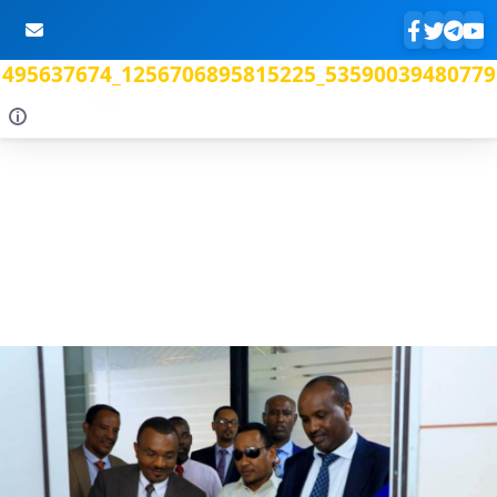
495637674_1256706895815225_53590039480779
Skip to Main Content