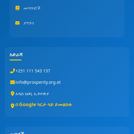
መጣጥፎች
ያግኙን
አድራሻ
+251 111 543 137
info@prosperity.org.et
አዲስ አበባ, ኢትዮጵያ
በ Google ካርታ ላይ ይመልከቱ