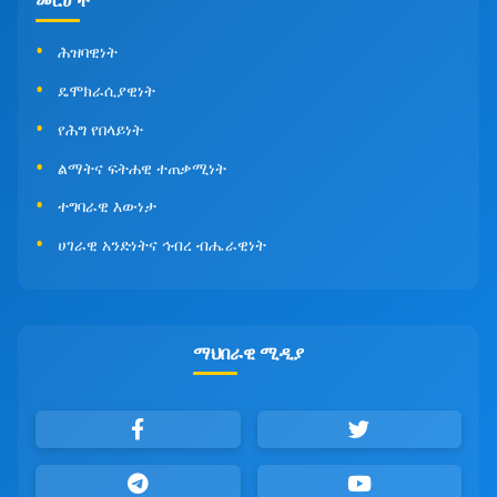
መርሆች
ሕዝባዊነት
ዴሞክራሲያዊነት
የሕግ የበላይነት
ልማትና ፍትሐዊ ተጠቃሚነት
ተግባራዊ እውነታ
ሀገራዊ አንድነትና ኅብረ ብሔራዊነት
ማህበራዊ ሚዲያ