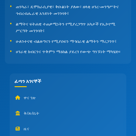
ጠንካራ፣ ዴሞክራሲያዊ፣ ቅቡልነት ያለው፣ ዘላቂ ሀገረ-መንግሥትና
ኅብረብሔራዊ አንድነት መገንባት፤
ልማትና ፍትሐዊ ተጠቃሚነትን የሚያረጋግጥ አካታች የኢኮኖሚ
ሥርዓት መገንባት፤
ሁለንተናዊ ብልጽግናን የሚያሰፍን ማኅበራዊ ልማትን ማረጋገጥ፤
ሀገራዊ ክብርንና ጥቅምን ማዕከል ያደረገ የውጭ ግንኙነት ማካሄድ፡፡
ፈጣን አገናኞች
ዋና ገጽ
ቅ/ጽ/ቤት
ዜና