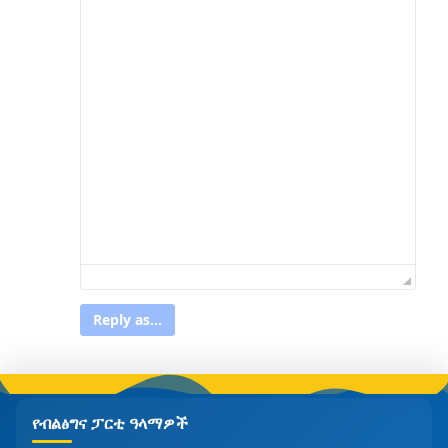
Reply as...
የብልፅግና ፓርቲ ዓላማዎች