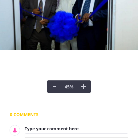
45
%
Documents and Media
0 COMMENTS
Type your comment here.