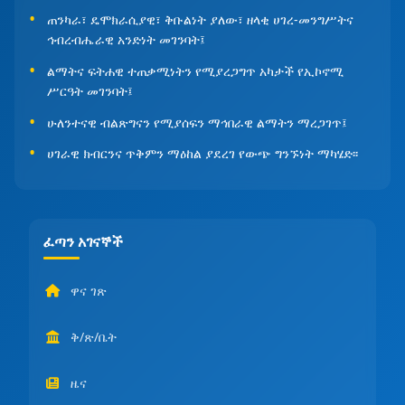
ጠንካራ፣ ዴሞክራሲያዊ፣ ቅቡልነት ያለው፣ ዘላቂ ሀገረ-መንግሥትና
ኅብረብሔራዊ አንድነት መገንባት፤
ልማትና ፍትሐዊ ተጠቃሚነትን የሚያረጋግጥ አካታች የኢኮኖሚ
ሥርዓት መገንባት፤
ሁለንተናዊ ብልጽግናን የሚያሰፍን ማኅበራዊ ልማትን ማረጋገጥ፤
ሀገራዊ ክብርንና ጥቅምን ማዕከል ያደረገ የውጭ ግንኙነት ማካሄድ፡፡
ፈጣን አገናኞች
ዋና ገጽ
ቅ/ጽ/ቤት
ዜና