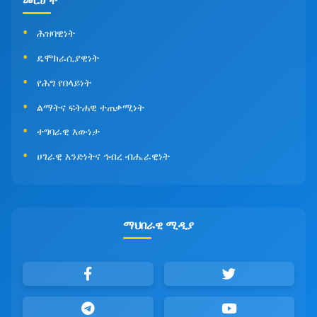
መርሆች
ሕዝባዊነት
ዴሞክራሲያዊነት
የሕግ የበላይነት
ልማትና ፍትሐዊ ተጠቃሚነት
ተግባራዊ እውነታ
ሀገራዊ አንድነትና ኅብረ ብሔራዊነት
ማህበራዊ ሚዲያ