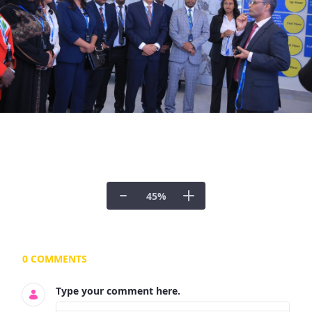
45
%
Documents and Media
0 COMMENTS
Type your comment here.