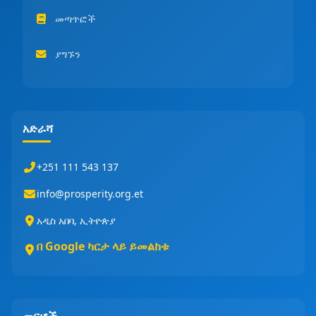
መጣጥፎች
ያግኙን
አድራሻ
+251 111 543 137
info@prosperity.org.et
አዲስ አበባ, ኢትዮጵያ
በ Google ካርታ ላይ ይመልከቱ