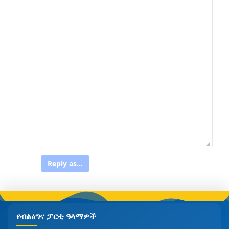
Reply as...
የብልፅግና ፓርቲ ዓላማዎች