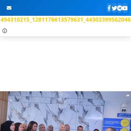
494310215_1281176613579631_44303399562046
Skip to Main Content