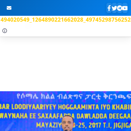
494020549_1264890221662028_49745298756252
Skip to Main Content