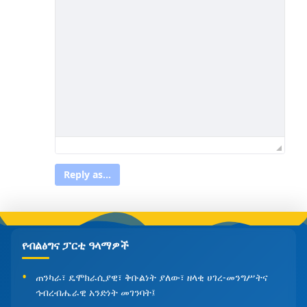
Reply as...
የብልፅግና ፓርቲ ዓላማዎች
ጠንካራ፣ ዴሞክራሲያዊ፣ ቅቡልነት ያለው፣ ዘላቂ ሀገረ-መንግሥትና
ኅብረብሔራዊ አንድነት መገንባት፤