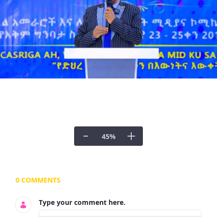
45
%
Documents and Media
0 COMMENTS
Type your comment here.