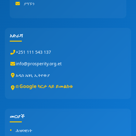
ያግኙን
አድራሻ
+251 111 543 137
info@prosperity.org.et
አዲስ አበባ, ኢትዮጵያ
በ Google ካርታ ላይ ይመልከቱ
መርሆች
ሕዝባዊነት