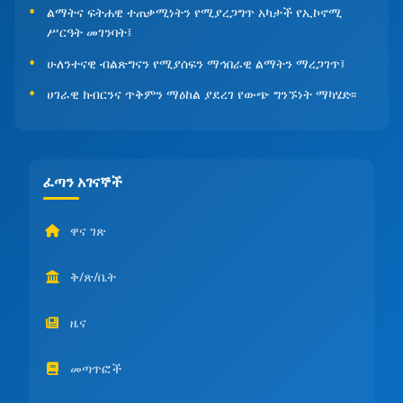
ልማትና ፍትሐዊ ተጠቃሚነትን የሚያረጋግጥ አካታች የኢኮኖሚ
ሥርዓት መገንባት፤
ሁለንተናዊ ብልጽግናን የሚያሰፍን ማኅበራዊ ልማትን ማረጋገጥ፤
ሀገራዊ ክብርንና ጥቅምን ማዕከል ያደረገ የውጭ ግንኙነት ማካሄድ፡፡
ፈጣን አገናኞች
ዋና ገጽ
ቅ/ጽ/ቤት
ዜና
መጣጥፎች