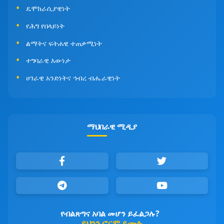
ዴሞክራሲያዊነት
የሕግ የበላይነት
ልማትና ፍትሐዊ ተጠቃሚነት
ተግባራዊ እውነታ
ሀገራዊ አንድነትና ኅብረ ብሔራዊነት
ማህበራዊ ሚዲያ
የብልጽግና አባል መሆን ይፈልጋሉ?
ይህንን ፎርም ይሙሉ