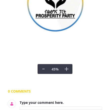
45
%
Documents and Media
0 COMMENTS
Type your comment here.