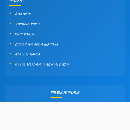
መርሆች
ሕዝባዊነት
ዴሞክራሲያዊነት
የሕግ የበላይነት
ልማትና ፍትሐዊ ተጠቃሚነት
ተግባራዊ እውነታ
ሀገራዊ አንድነትና ኅብረ ብሔራዊነት
ማህበራዊ ሚዲያ