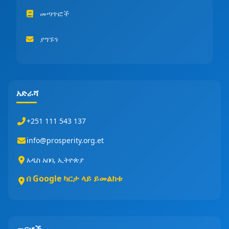
መጣጥፎች
ያግኙን
አድራሻ
+251 111 543 137
info@prosperity.org.et
አዲስ አበባ, ኢትዮጵያ
በ Google ካርታ ላይ ይመልከቱ