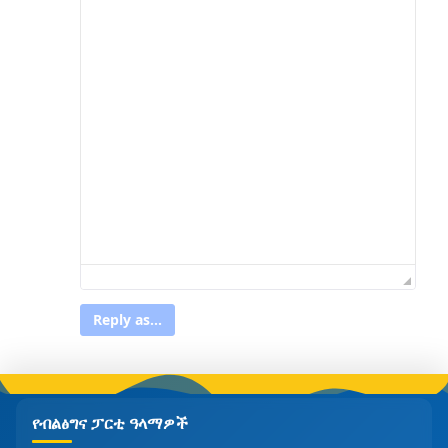
Reply as...
የብልፅግና ፓርቲ ዓላማዎች