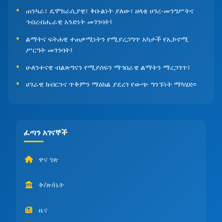
ጠንካራ፣ ዴሞክራሲያዊ፣ ቅቡልነት ያለው፣ ዘላቂ ሀገረ-መንግሥትና
ኅብረብሔራዊ አንድነት መገንባት፤
ልማትና ፍትሐዊ ተጠቃሚነትን የሚያረጋግጥ አካታች የኢኮኖሚ
ሥርዓት መገንባት፤
ሁለንተናዊ ብልጽግናን የሚያሰፍን ማኅበራዊ ልማትን ማረጋገጥ፤
ሀገራዊ ክብርንና ጥቅምን ማዕከል ያደረገ የውጭ ግንኙነት ማካሄድ፡፡
ፈጣን አገናኞች
ዋና ገጽ
ቅ/ጽ/ቤት
ዜና