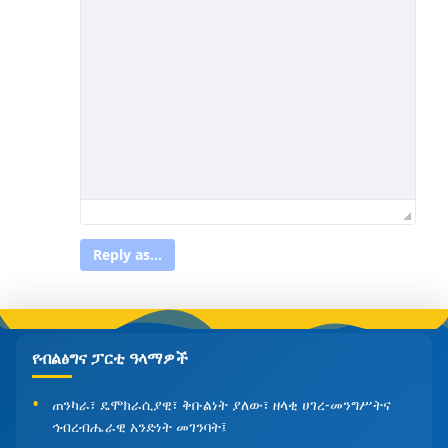
Reply as...
የብልፅግና ፓርቲ ዓላማዎች
ጠንካራ፣ ዴሞክራሲያዊ፣ ቅቡልነት ያለው፣ ዘላቂ ሀገረ-መንግሥትና
ኅብረብሔራዊ አንድነት መገንባት፤