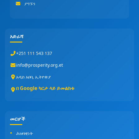
ያግኙን
አድራሻ
+251 111 543 137
info@prosperity.org.et
አዲስ አበባ, ኢትዮጵያ
በ Google ካርታ ላይ ይመልከቱ
መርሆች
ሕዝባዊነት