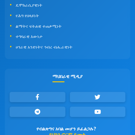
ዴሞክራሲያዊነት
የሕግ የበላይነት
ልማትና ፍትሐዊ ተጠቃሚነት
ተግባራዊ እውነታ
ሀገራዊ አንድነትና ኅብረ ብሔራዊነት
ማህበራዊ ሚዲያ
የብልጽግና አባል መሆን ይፈልጋሉ?
ይህንን ፎርም ይሙሉ