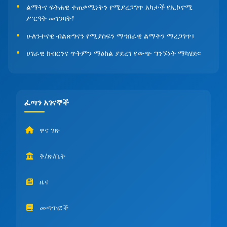
ልማትና ፍትሐዊ ተጠቃሚነትን የሚያረጋግጥ አካታች የኢኮኖሚ
ሥርዓት መገንባት፤
ሁለንተናዊ ብልጽግናን የሚያሰፍን ማኅበራዊ ልማትን ማረጋገጥ፤
ሀገራዊ ክብርንና ጥቅምን ማዕከል ያደረገ የውጭ ግንኙነት ማካሄድ፡፡
ፈጣን አገናኞች
ዋና ገጽ
ቅ/ጽ/ቤት
ዜና
መጣጥፎች