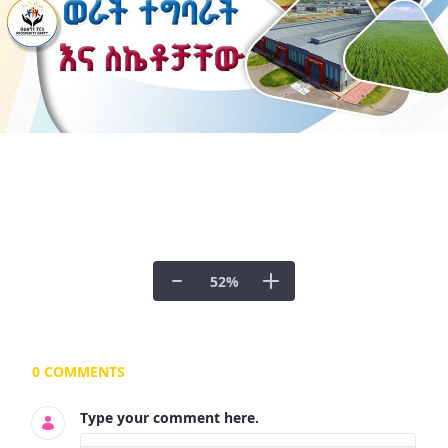
52
%
Documents and Media
0 COMMENTS
Type your comment here.