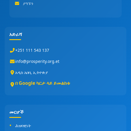
ያግኙን
አድራሻ
+251 111 543 137
info@prosperity.org.et
አዲስ አበባ, ኢትዮጵያ
በ Google ካርታ ላይ ይመልከቱ
መርሆች
ሕዝባዊነት