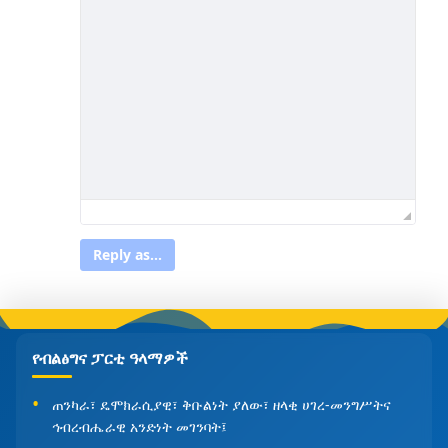
Reply as...
የብልፅግና ፓርቲ ዓላማዎች
ጠንካራ፣ ዴሞክራሲያዊ፣ ቅቡልነት ያለው፣ ዘላቂ ሀገረ-መንግሥትና
ኅብረብሔራዊ አንድነት መገንባት፤