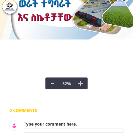
52
%
Documents and Media
0 COMMENTS
Type your comment here.