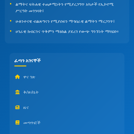
ልማትና ፍትሐዊ ተጠቃሚነትን የሚያረጋግጥ አካታች የኢኮኖሚ
ሥርዓት መገንባት፤
ሁለንተናዊ ብልጽግናን የሚያሰፍን ማኅበራዊ ልማትን ማረጋገጥ፤
ሀገራዊ ክብርንና ጥቅምን ማዕከል ያደረገ የውጭ ግንኙነት ማካሄድ፡፡
ፈጣን አገናኞች
ዋና ገጽ
ቅ/ጽ/ቤት
ዜና
መጣጥፎች