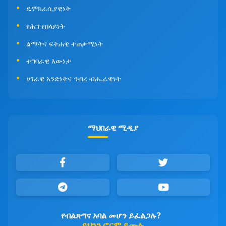
ዴሞክራሲያዊነት
የሕግ የበላይነት
ልማትና ፍትሐዊ ተጠቃሚነት
ተግባራዊ እውነታ
ሀገራዊ አንድነትና ኅብረ ብሔራዊነት
ማህበራዊ ሚዲያ
የብልጽግና አባል መሆን ይፈልጋሉ?
ይህንን ፎርም ይሙሉ