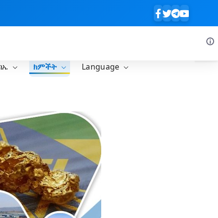
ባኤ
ክምችት
Language