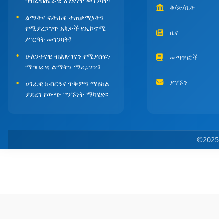
ኅብረብሔራዊ አንድነት መገንባት፤
ቅ/ጽ/ቤት
ልማትና ፍትሐዊ ተጠቃሚነትን
የሚያረጋግጥ አካታች የኢኮኖሚ
ዜና
ሥርዓት መገንባት፤
ሁለንተናዊ ብልጽግናን የሚያሰፍን
መጣጥፎች
ማኅበራዊ ልማትን ማረጋገጥ፤
ያግኙን
ሀገራዊ ክብርንና ጥቅምን ማዕከል
ያደረገ የውጭ ግንኙነት ማካሄድ፡፡
©202