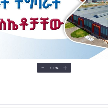
100
%