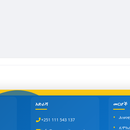
አድራሻ
መርሆች
ሕዝባዊ
+251 111 543 137
ዴሞክ