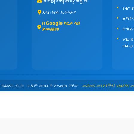
info@prosperity.org.et
የሕግ 
አዲስ አበባ, ኢትዮጵያ
ልማት
በ Google ካርታ ላይ
ይመልከቱ
ተግባራ
ሀገራዊ
ብሔራ
5 ብልፅግና ፓርቲ ሁሉም መብቶች የተጠበቁ ናቸው
መደመር መንገዳችን፤ ብልፅግና 