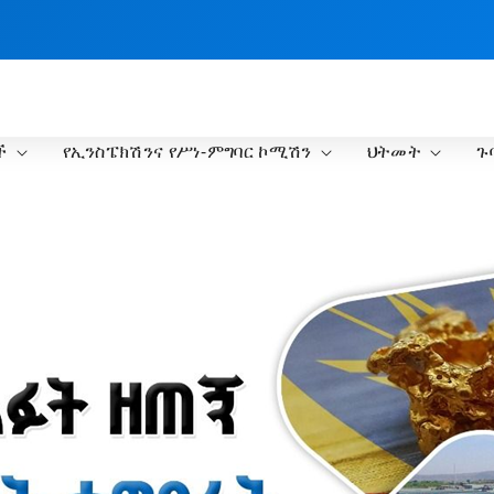
ች
የኢንስፔክሽንና የሥነ-ምግባር ኮሚሽን
ህትመት
ጉ