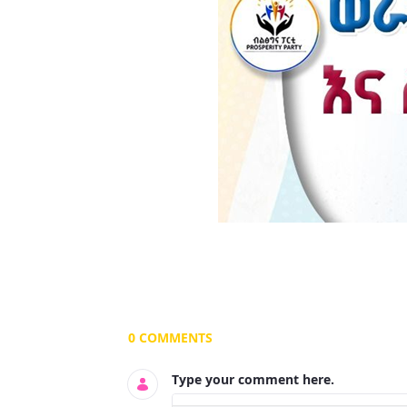
Documents and Media
0 COMMENTS
Type your comment here.