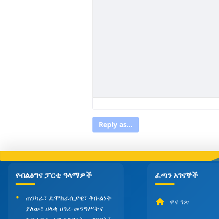
Reply as...
የብልፅግና ፓርቲ ዓላማዎች
ፈጣን አገናኞች
ጠንካራ፣ ዴሞክራሲያዊ፣ ቅቡልነት
ዋና ገጽ
ያለው፣ ዘላቂ ሀገረ-መንግሥትና