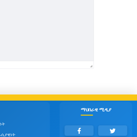
ማህበራዊ ሚዲያ
ነት
ራሲያዊነት