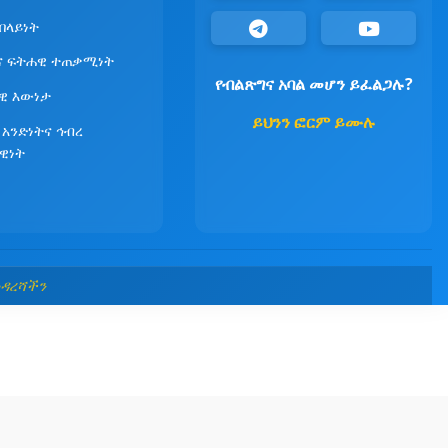
የበላይነት
ና ፍትሐዊ ተጠቃሚነት
የብልጽግና አባል መሆን ይፈልጋሉ?
ዊ እውነታ
ይህንን ፎርም ይሙሉ
 አንድነትና ኅብረ
ዊነት
መዳረሻችን