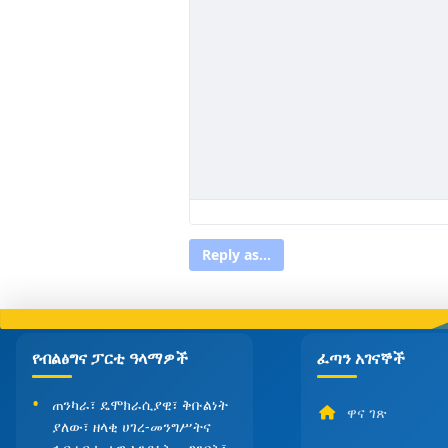
Reply as...
የብልፅግና ፓርቲ ዓላማዎች
ፈጣን አገናኞች
ጠንካራ፣ ዴሞክራሲያዊ፣ ቅቡልነት
ዋና ገጽ
ያለው፣ ዘላቂ ሀገረ-መንግሥትና