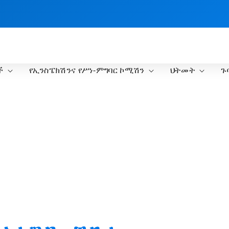
ች
የኢንስፔክሽንና የሥነ-ምግባር ኮሚሽን
ህትመት
ጉ