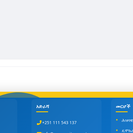
አድራሻ
መርሆች
ሕዝባዊ
+251 111 543 137
ዴሞክ