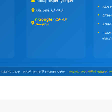
info@prosperity.org.et
የሕግ 
አዲስ አበባ, ኢትዮጵያ
ልማት
በ Google ካርታ ላይ
ይመልከቱ
ተግባራ
ሀገራዊ
ብሔራ
5 ብልፅግና ፓርቲ ሁሉም መብቶች የተጠበቁ ናቸው
መደመር መንገዳችን፤ ብልፅግና 