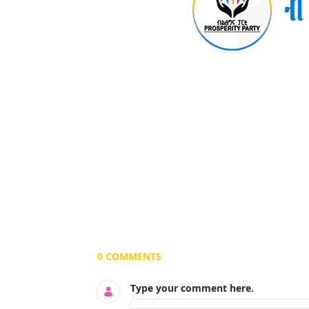
Documents and Media
0 COMMENTS
Type your comment here.