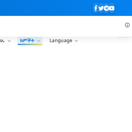
ባኤ
ክምችት
Language