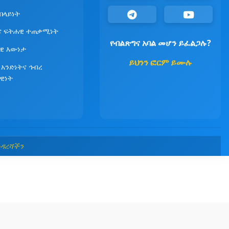
የበላይነት
ና ፍትሐዊ ተጠቃሚነት
የብልጽግና አባል መሆን ይፈልጋሉ?
ዊ እውነታ
ይህንን ፎርም ይሙሉ
 አንድነትና ኅብረ
ዊነት
መዳረሻችን