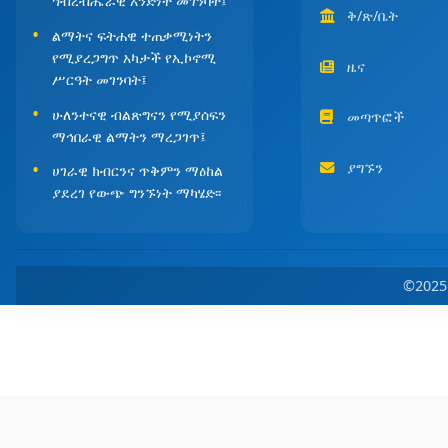
ኅብረብሔራዊ አንድነት መገንባት፤
ቅ/ጽ/ቤት
ልማትና ፍትሐዊ ተጠቃሚነትን
የሚያረጋግጥ አካታች የኢኮኖሚ
ዜና
ሥርዓት መገንባት፤
ሁለንተናዊ ብልጽግናን የሚያሰፍን
መጣጥፎች
ማኅበራዊ ልማትን ማረጋገጥ፤
ያግኙን
ሀገራዊ ክብርንና ጥቅምን ማዕከል
ያደረገ የውጭ ግንኙነት ማካሄድ፡፡
©202