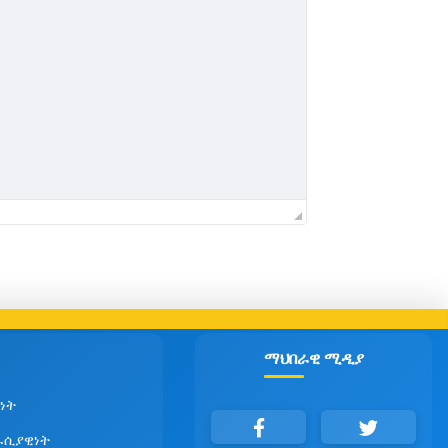
ማህበራዊ ሚዲያ
ነት
ራሲያዊነት