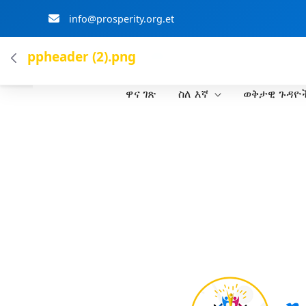
info@prosperity.org.et
ብልፅግና ፓርቲ
ppheader (2).png
ዋና ገጽ
ስለ እኛ
ወቅታዊ ጉዳዮ
Skip to Main Content