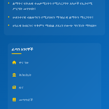
ልማትና ፍትሐዊ ተጠቃሚነትን የሚያረጋግጥ አካታች የኢኮኖሚ
ሥርዓት መገንባት፤
ሁለንተናዊ ብልጽግናን የሚያሰፍን ማኅበራዊ ልማትን ማረጋገጥ፤
ሀገራዊ ክብርንና ጥቅምን ማዕከል ያደረገ የውጭ ግንኙነት ማካሄድ፡፡
ፈጣን አገናኞች
ዋና ገጽ
ቅ/ጽ/ቤት
ዜና
መጣጥፎች