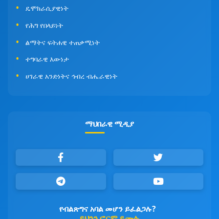
ዴሞክራሲያዊነት
የሕግ የበላይነት
ልማትና ፍትሐዊ ተጠቃሚነት
ተግባራዊ እውነታ
ሀገራዊ አንድነትና ኅብረ ብሔራዊነት
ማህበራዊ ሚዲያ
የብልጽግና አባል መሆን ይፈልጋሉ?
ይህንን ፎርም ይሙሉ