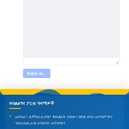
Reply as...
የብልፅግና ፓርቲ ዓላማዎች
ጠንካራ፣ ዴሞክራሲያዊ፣ ቅቡልነት ያለው፣ ዘላቂ ሀገረ-መንግሥትና
ኅብረብሔራዊ አንድነት መገንባት፤