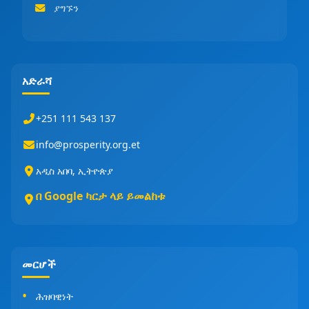
ያግኙን
አድራሻ
+251 111 543 137
info@prosperity.org.et
አዲስ አበባ, ኢትዮጵያ
በ Google ካርታ ላይ ይመልከቱ
መርሆች
ሕዝባዊነት