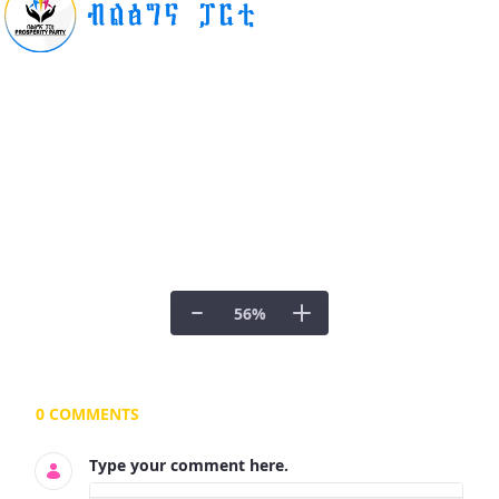
56
%
Documents and Media
0 COMMENTS
Type your comment here.