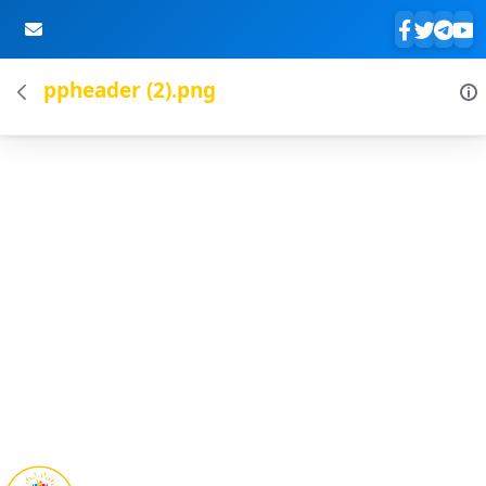
ppheader (2).png
Skip to Main Content