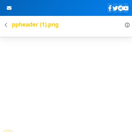
ppheader (1).png
Skip to Main Content