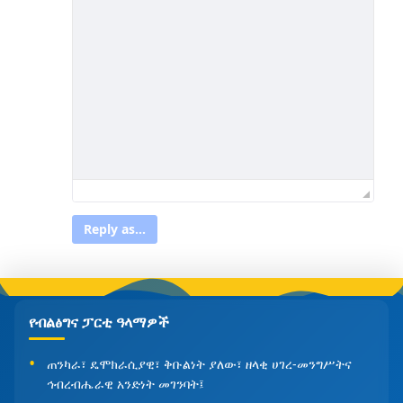
Reply as...
የብልፅግና ፓርቲ ዓላማዎች
ጠንካራ፣ ዴሞክራሲያዊ፣ ቅቡልነት ያለው፣ ዘላቂ ሀገረ-መንግሥትና
ኅብረብሔራዊ አንድነት መገንባት፤