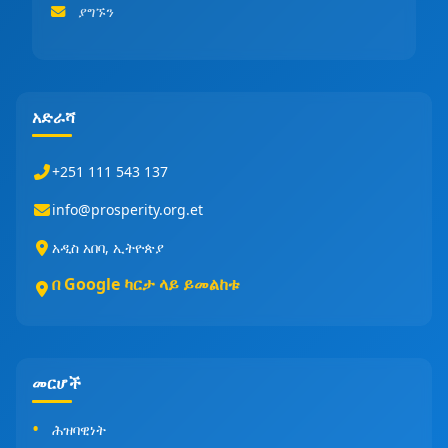
ያግኙን
አድራሻ
+251 111 543 137
info@prosperity.org.et
አዲስ አበባ, ኢትዮጵያ
በ Google ካርታ ላይ ይመልከቱ
መርሆች
ሕዝባዊነት