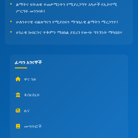
ልማትና ፍትሐዊ ተጠቃሚነትን የሚያረጋግጥ አካታች የኢኮኖሚ
ሥርዓት መገንባት፤
ሁለንተናዊ ብልጽግናን የሚያሰፍን ማኅበራዊ ልማትን ማረጋገጥ፤
ሀገራዊ ክብርንና ጥቅምን ማዕከል ያደረገ የውጭ ግንኙነት ማካሄድ፡፡
ፈጣን አገናኞች
ዋና ገጽ
ቅ/ጽ/ቤት
ዜና
መጣጥፎች