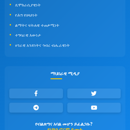
ዴሞክራሲያዊነት
የሕግ የበላይነት
ልማትና ፍትሐዊ ተጠቃሚነት
ተግባራዊ እውነታ
ሀገራዊ አንድነትና ኅብረ ብሔራዊነት
ማህበራዊ ሚዲያ
የብልጽግና አባል መሆን ይፈልጋሉ?
ይህንን ፎርም ይሙሉ