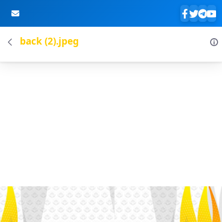
back (2).jpeg
Skip to Main Content