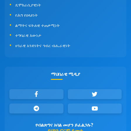
ዴሞክራሲያዊነት
የሕግ የበላይነት
ልማትና ፍትሐዊ ተጠቃሚነት
ተግባራዊ እውነታ
ሀገራዊ አንድነትና ኅብረ ብሔራዊነት
ማህበራዊ ሚዲያ
የብልጽግና አባል መሆን ይፈልጋሉ?
ይህንን ፎርም ይሙሉ