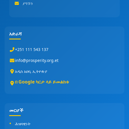
ያግኙን
አድራሻ
+251 111 543 137
info@prosperity.org.et
አዲስ አበባ, ኢትዮጵያ
በ Google ካርታ ላይ ይመልከቱ
መርሆች
ሕዝባዊነት