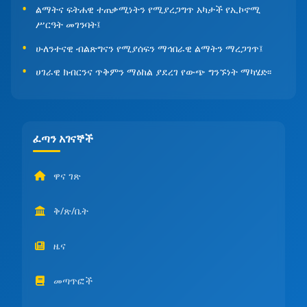
ልማትና ፍትሐዊ ተጠቃሚነትን የሚያረጋግጥ አካታች የኢኮኖሚ
ሥርዓት መገንባት፤
ሁለንተናዊ ብልጽግናን የሚያሰፍን ማኅበራዊ ልማትን ማረጋገጥ፤
ሀገራዊ ክብርንና ጥቅምን ማዕከል ያደረገ የውጭ ግንኙነት ማካሄድ፡፡
ፈጣን አገናኞች
ዋና ገጽ
ቅ/ጽ/ቤት
ዜና
መጣጥፎች