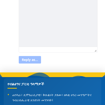
Reply as...
የብልፅግና ፓርቲ ዓላማዎች
ጠንካራ፣ ዴሞክራሲያዊ፣ ቅቡልነት ያለው፣ ዘላቂ ሀገረ-መንግሥትና
ኅብረብሔራዊ አንድነት መገንባት፤