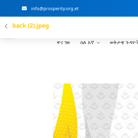
info@prosperity.org.et
ብልፅግና ፓርቲ
back (2).jpeg
ዋና ገጽ
ስለ እኛ
ወቅታዊ ጉዳዮ
Skip to Main Content