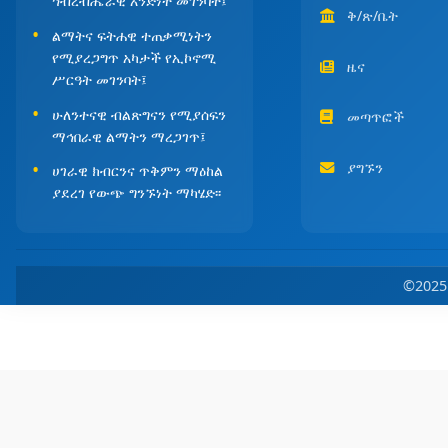
ኅብረብሔራዊ አንድነት መገንባት፤
ቅ/ጽ/ቤት
ልማትና ፍትሐዊ ተጠቃሚነትን
የሚያረጋግጥ አካታች የኢኮኖሚ
ዜና
ሥርዓት መገንባት፤
ሁለንተናዊ ብልጽግናን የሚያሰፍን
መጣጥፎች
ማኅበራዊ ልማትን ማረጋገጥ፤
ያግኙን
ሀገራዊ ክብርንና ጥቅምን ማዕከል
ያደረገ የውጭ ግንኙነት ማካሄድ፡፡
©202