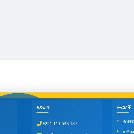
አድራሻ
መርሆች
ሕዝባዊ
+251 111 543 137
ዴሞክ