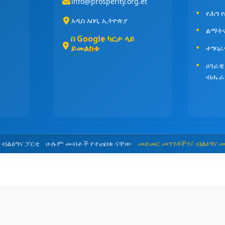
info@prosperity.org.et
የሕግ 
አዲስ አበባ, ኢትዮጵያ
ልማት
በ Google ካርታ ላይ
ይመልከቱ
ተግባራ
ሀገራዊ
ብሔራ
5 ብልፅግና ፓርቲ ሁሉም መብቶች የተጠበቁ ናቸው
መደመር መንገዳችን፤ ብልፅግና 