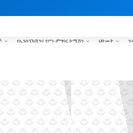
ች
የኢንስፔክሽንና የሥነ-ምግባር ኮሚሽን
ህትመት
ጉ