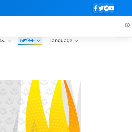
ባኤ
ክምችት
Language