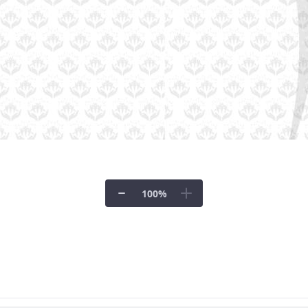
100
%