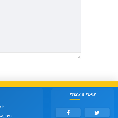
ማህበራዊ ሚዲያ
ነት
ራሲያዊነት