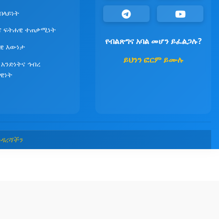
የበላይነት
ና ፍትሐዊ ተጠቃሚነት
የብልጽግና አባል መሆን ይፈልጋሉ?
ዊ እውነታ
ይህንን ፎርም ይሙሉ
 አንድነትና ኅብረ
ዊነት
መዳረሻችን