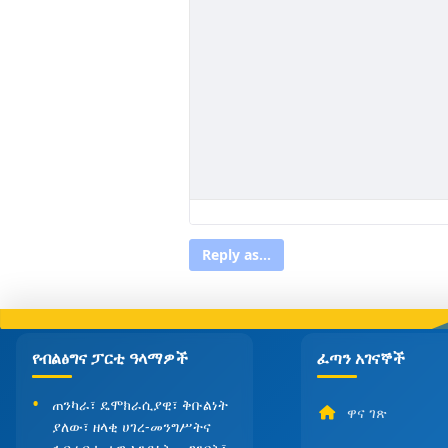
Reply as...
የብልፅግና ፓርቲ ዓላማዎች
ፈጣን አገናኞች
ጠንካራ፣ ዴሞክራሲያዊ፣ ቅቡልነት
ዋና ገጽ
ያለው፣ ዘላቂ ሀገረ-መንግሥትና