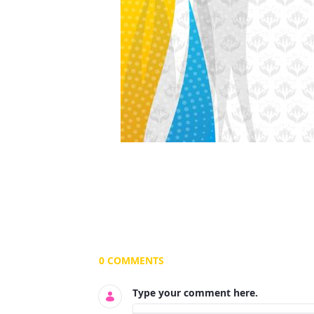
Documents and Media
0 COMMENTS
Type your comment here.