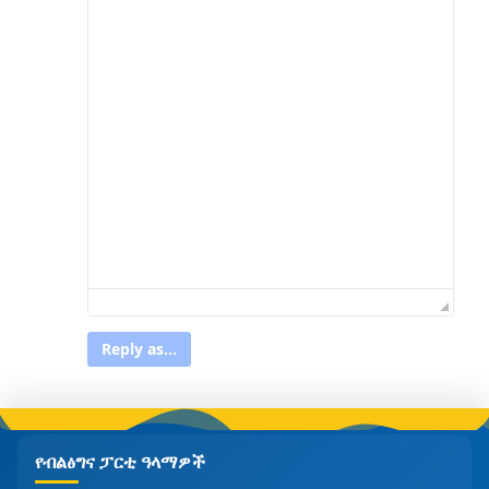
Reply as...
የብልፅግና ፓርቲ ዓላማዎች