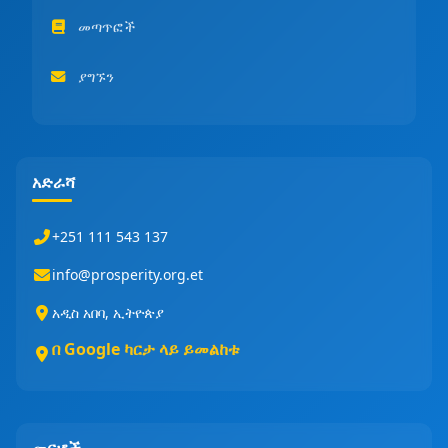
መጣጥፎች
ያግኙን
አድራሻ
+251 111 543 137
info@prosperity.org.et
አዲስ አበባ, ኢትዮጵያ
በ Google ካርታ ላይ ይመልከቱ