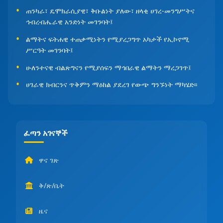
ጠንካራ፣ ዴሞክራሲያዊ፣ ቅቡልነት ያለው፣ ዘላቂ ሀገረ-መንግሥትና
ኅብረብሔራዊ አንድነት መገንባት፤
ልማትና ፍትሐዊ ተጠቃሚነትን የሚያረጋግጥ አካታች የኢኮኖሚ
ሥርዓት መገንባት፤
ሁለንተናዊ ብልጽግናን የሚያሰፍን ማኅበራዊ ልማትን ማረጋገጥ፤
ሀገራዊ ክብርንና ጥቅምን ማዕከል ያደረገ የውጭ ግንኙነት ማካሄድ፡፡
ፈጣን አገናኞች
ዋና ገጽ
ቅ/ጽ/ቤት
ዜና