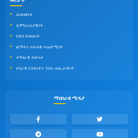
መርሆች
ሕዝባዊነት
ዴሞክራሲያዊነት
የሕግ የበላይነት
ልማትና ፍትሐዊ ተጠቃሚነት
ተግባራዊ እውነታ
ሀገራዊ አንድነትና ኅብረ ብሔራዊነት
ማህበራዊ ሚዲያ