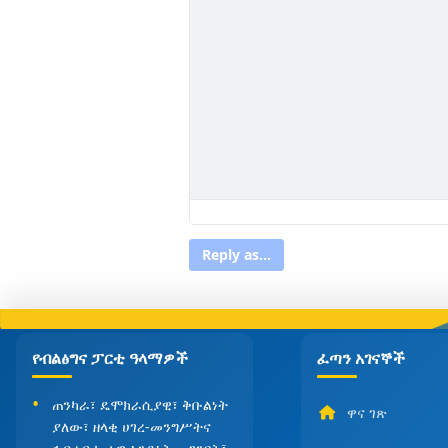
Reply as...
የብልፅግና ፓርቲ ዓላማዎች
ፈጣን አገናኞች
ጠንካራ፣ ዴሞክራሲያዊ፣ ቅቡልነት
ዋና ገጽ
ያለው፣ ዘላቂ ሀገረ-መንግሥትና