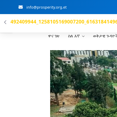
info@prosperity.org.et
ብልፅግና ፓርቲ
492409944_1258105169007200_61631841496
ዋና ገጽ
ስለ እኛ
ወቅታዊ ጉዳዮ
Skip to Main Content