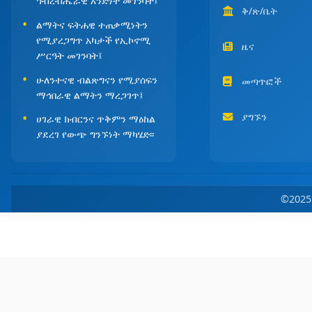
ኅብረብሔራዊ አንድነት መገንባት፤
ቅ/ጽ/ቤት
ልማትና ፍትሐዊ ተጠቃሚነትን
የሚያረጋግጥ አካታች የኢኮኖሚ
ዜና
ሥርዓት መገንባት፤
ሁለንተናዊ ብልጽግናን የሚያሰፍን
መጣጥፎች
ማኅበራዊ ልማትን ማረጋገጥ፤
ያግኙን
ሀገራዊ ክብርንና ጥቅምን ማዕከል
ያደረገ የውጭ ግንኙነት ማካሄድ፡፡
©202