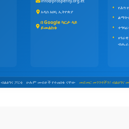
info@prosperity.org.et
የሕግ 
አዲስ አበባ, ኢትዮጵያ
ልማት
በ Google ካርታ ላይ
ይመልከቱ
ተግባራ
ሀገራዊ
ብሔራ
5 ብልፅግና ፓርቲ ሁሉም መብቶች የተጠበቁ ናቸው
መደመር መንገዳችን፤ ብልፅግና 