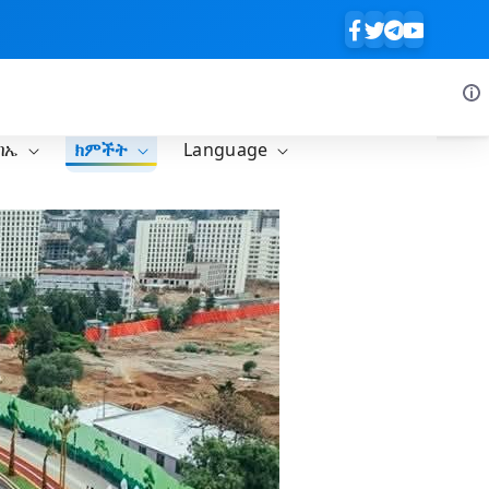
ባኤ
ክምችት
Language