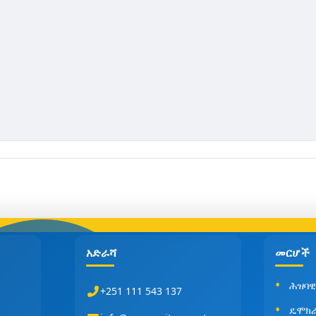
አድራሻ
መርሆች
ሕዝባዊ
+251 111 543 137
ዴሞክ