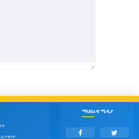
ማህበራዊ ሚዲያ
ነት
ራሲያዊነት