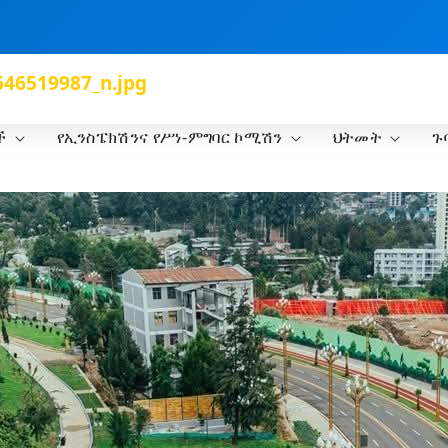
46519987_n.jpg
ች
የኢንስፔክሽንና የሥነ-ምግባር ኮሚሽን
ህትመት
ጉ