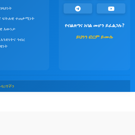
የበላይነት
ና ፍትሐዊ ተጠቃሚነት
የብልጽግና አባል መሆን ይፈልጋሉ?
ዊ እውነታ
ይህንን ፎርም ይሙሉ
 አንድነትና ኅብረ
ዊነት
መዳረሻችን