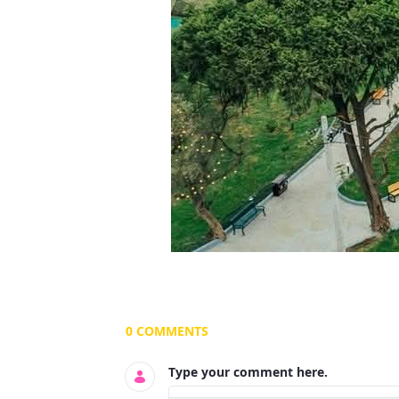
Documents and Media
0 COMMENTS
Type your comment here.