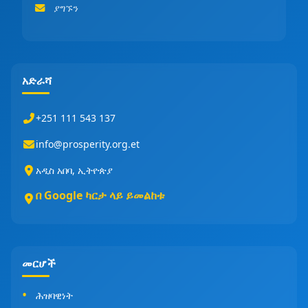
ያግኙን
አድራሻ
+251 111 543 137
info@prosperity.org.et
አዲስ አበባ, ኢትዮጵያ
በ Google ካርታ ላይ ይመልከቱ
መርሆች
ሕዝባዊነት