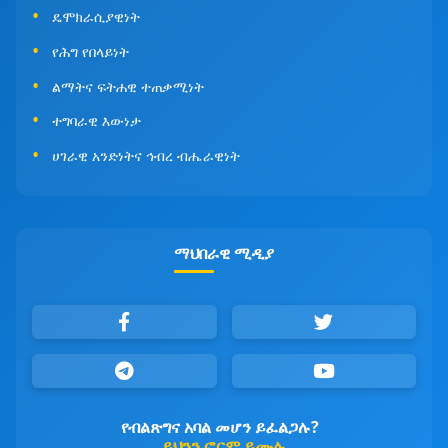
ዴሞክራሲያዊነት
የሕግ የበላይነት
ልማትና ፍትሐዊ ተጠቃሚነት
ተግባራዊ እውነታ
ሀገራዊ አንድነትና ኅብረ ብሔራዊነት
ማህበራዊ ሚዲያ
የብልጽግና አባል መሆን ይፈልጋሉ?
ይህንን ፎርም ይሙሉ