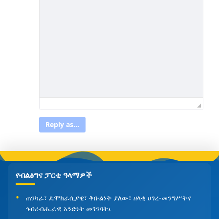
Reply as...
የብልፅግና ፓርቲ ዓላማዎች
ጠንካራ፣ ዴሞክራሲያዊ፣ ቅቡልነት ያለው፣ ዘላቂ ሀገረ-መንግሥትና
ኅብረብሔራዊ አንድነት መገንባት፤