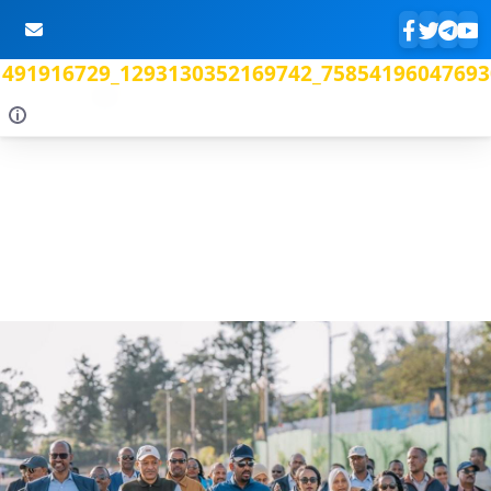
491916729_1293130352169742_75854196047693
Skip to Main Content