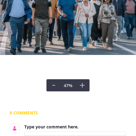
47
%
Documents and Media
0 COMMENTS
Type your comment here.