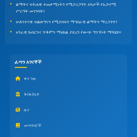
ልማትና ፍትሐዊ ተጠቃሚነትን የሚያረጋግጥ አካታች የኢኮኖሚ
ሥርዓት መገንባት፤
ሁለንተናዊ ብልጽግናን የሚያሰፍን ማኅበራዊ ልማትን ማረጋገጥ፤
ሀገራዊ ክብርንና ጥቅምን ማዕከል ያደረገ የውጭ ግንኙነት ማካሄድ፡፡
ፈጣን አገናኞች
ዋና ገጽ
ቅ/ጽ/ቤት
ዜና
መጣጥፎች