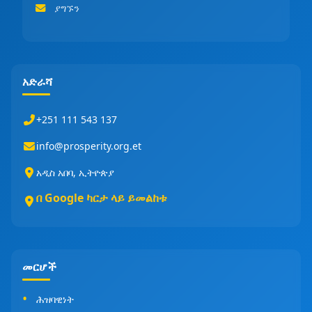
ያግኙን
አድራሻ
+251 111 543 137
info@prosperity.org.et
አዲስ አበባ, ኢትዮጵያ
በ Google ካርታ ላይ ይመልከቱ
መርሆች
ሕዝባዊነት