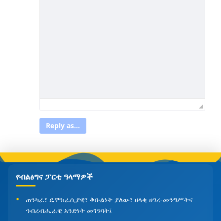
Reply as...
የብልፅግና ፓርቲ ዓላማዎች
ጠንካራ፣ ዴሞክራሲያዊ፣ ቅቡልነት ያለው፣ ዘላቂ ሀገረ-መንግሥትና
ኅብረብሔራዊ አንድነት መገንባት፤