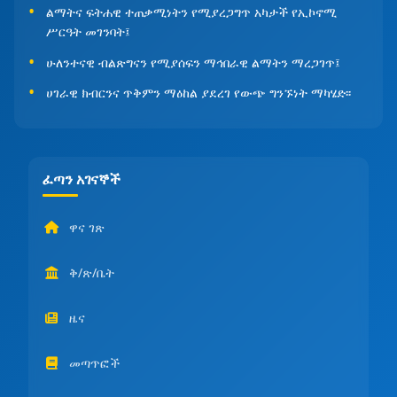
ልማትና ፍትሐዊ ተጠቃሚነትን የሚያረጋግጥ አካታች የኢኮኖሚ
ሥርዓት መገንባት፤
ሁለንተናዊ ብልጽግናን የሚያሰፍን ማኅበራዊ ልማትን ማረጋገጥ፤
ሀገራዊ ክብርንና ጥቅምን ማዕከል ያደረገ የውጭ ግንኙነት ማካሄድ፡፡
ፈጣን አገናኞች
ዋና ገጽ
ቅ/ጽ/ቤት
ዜና
መጣጥፎች