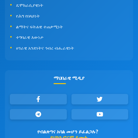
ዴሞክራሲያዊነት
የሕግ የበላይነት
ልማትና ፍትሐዊ ተጠቃሚነት
ተግባራዊ እውነታ
ሀገራዊ አንድነትና ኅብረ ብሔራዊነት
ማህበራዊ ሚዲያ
የብልጽግና አባል መሆን ይፈልጋሉ?
ይህንን ፎርም ይሙሉ