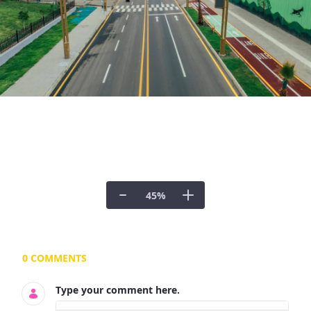
45
%
Documents and Media
0 COMMENTS
Type your comment here.