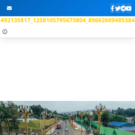
492135817_1258105795673804_89662609485384
Skip to Main Content