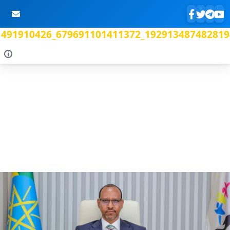
491910426_679691101411372_192913487482819
Skip to Main Content