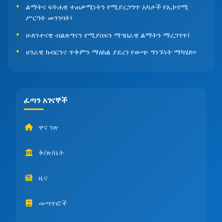
ልማትና ፍትሐዊ ተጠቃሚነትን የሚያረጋግጥ አካታች የኢኮኖሚ
ሥርዓት መገንባት፤
ሁለንተናዊ ብልጽግናን የሚያሰፍን ማኅበራዊ ልማትን ማረጋገጥ፤
ሀገራዊ ክብርንና ጥቅምን ማዕከል ያደረገ የውጭ ግንኙነት ማካሄድ፡፡
ፈጣን አገናኞች
ዋና ገጽ
ቅ/ጽ/ቤት
ዜና
መጣጥፎች