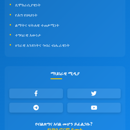
ዴሞክራሲያዊነት
የሕግ የበላይነት
ልማትና ፍትሐዊ ተጠቃሚነት
ተግባራዊ እውነታ
ሀገራዊ አንድነትና ኅብረ ብሔራዊነት
ማህበራዊ ሚዲያ
የብልጽግና አባል መሆን ይፈልጋሉ?
ይህንን ፎርም ይሙሉ