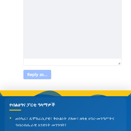
Reply as...
የብልፅግና ፓርቲ ዓላማዎች
ጠንካራ፣ ዴሞክራሲያዊ፣ ቅቡልነት ያለው፣ ዘላቂ ሀገረ-መንግሥትና
ኅብረብሔራዊ አንድነት መገንባት፤