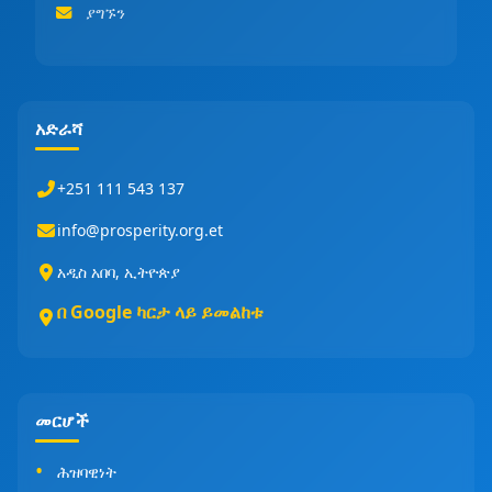
ያግኙን
አድራሻ
+251 111 543 137
info@prosperity.org.et
አዲስ አበባ, ኢትዮጵያ
በ Google ካርታ ላይ ይመልከቱ
መርሆች
ሕዝባዊነት