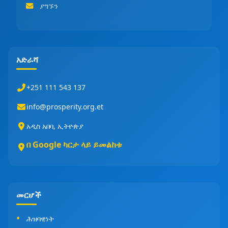
ያግኙን
አድራሻ
+251 111 543 137
info@prosperity.org.et
አዲስ አበባ, ኢትዮጵያ
በ Google ካርታ ላይ ይመልከቱ
መርሆች
ሕዝባዊነት