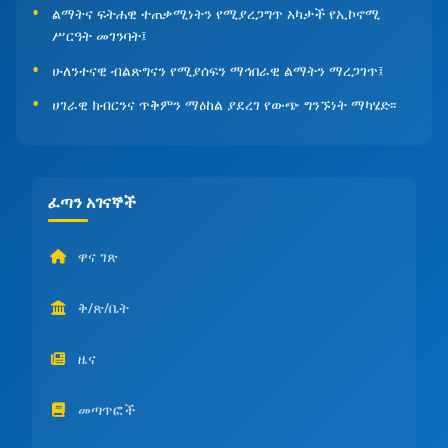
ልማትና ፍትሐዊ ተጠቃሚነትን የሚያረጋግጥ አካታች የኢኮኖሚ
ሥርዓት መገንባት፤
ሁለንተናዊ ብልጽግናን የሚያሰፍን ማኅበራዊ ልማትን ማረጋገጥ፤
ሀገራዊ ክብርንና ጥቅምን ማዕከል ያደረገ የውጭ ግንኙነት ማካሄድ፡፡
ፈጣን አገናኞች
ዋና ገጽ
ቅ/ጽ/ቤት
ዜና
መጣጥፎች