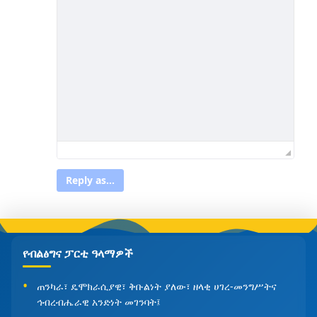
Reply as...
የብልፅግና ፓርቲ ዓላማዎች
ጠንካራ፣ ዴሞክራሲያዊ፣ ቅቡልነት ያለው፣ ዘላቂ ሀገረ-መንግሥትና
ኅብረብሔራዊ አንድነት መገንባት፤