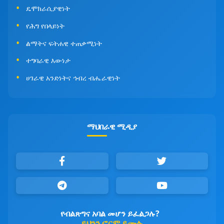
ዴሞክራሲያዊነት
የሕግ የበላይነት
ልማትና ፍትሐዊ ተጠቃሚነት
ተግባራዊ እውነታ
ሀገራዊ አንድነትና ኅብረ ብሔራዊነት
ማህበራዊ ሚዲያ
የብልጽግና አባል መሆን ይፈልጋሉ?
ይህንን ፎርም ይሙሉ