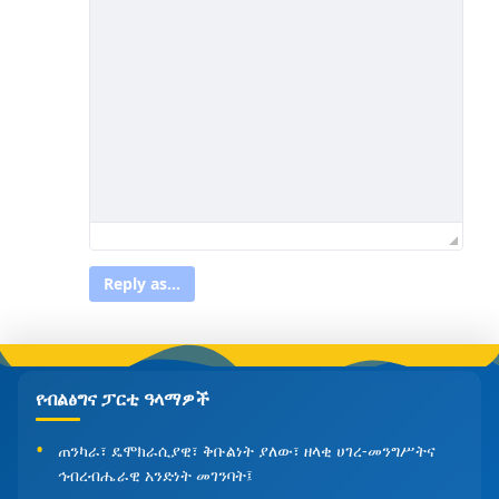
Reply as...
የብልፅግና ፓርቲ ዓላማዎች
ጠንካራ፣ ዴሞክራሲያዊ፣ ቅቡልነት ያለው፣ ዘላቂ ሀገረ-መንግሥትና
ኅብረብሔራዊ አንድነት መገንባት፤