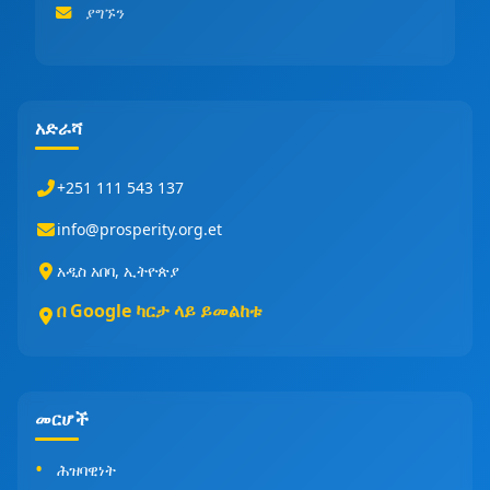
ያግኙን
አድራሻ
+251 111 543 137
info@prosperity.org.et
አዲስ አበባ, ኢትዮጵያ
በ Google ካርታ ላይ ይመልከቱ
መርሆች
ሕዝባዊነት