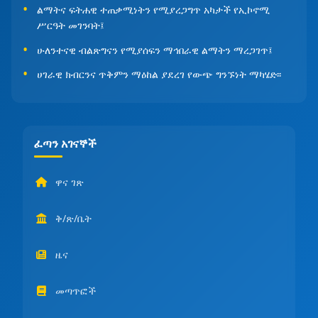
ልማትና ፍትሐዊ ተጠቃሚነትን የሚያረጋግጥ አካታች የኢኮኖሚ
ሥርዓት መገንባት፤
ሁለንተናዊ ብልጽግናን የሚያሰፍን ማኅበራዊ ልማትን ማረጋገጥ፤
ሀገራዊ ክብርንና ጥቅምን ማዕከል ያደረገ የውጭ ግንኙነት ማካሄድ፡፡
ፈጣን አገናኞች
ዋና ገጽ
ቅ/ጽ/ቤት
ዜና
መጣጥፎች