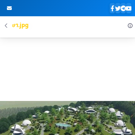
ሀገ.jpg
Skip to Main Content