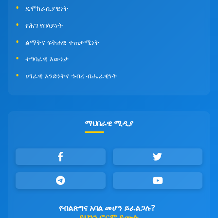
ዴሞክራሲያዊነት
የሕግ የበላይነት
ልማትና ፍትሐዊ ተጠቃሚነት
ተግባራዊ እውነታ
ሀገራዊ አንድነትና ኅብረ ብሔራዊነት
ማህበራዊ ሚዲያ
የብልጽግና አባል መሆን ይፈልጋሉ?
ይህንን ፎርም ይሙሉ