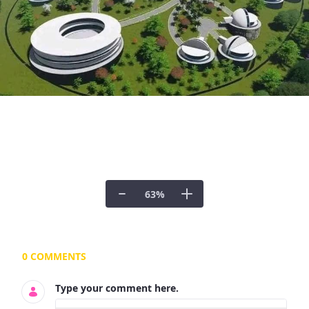
63
%
Documents and Media
0 COMMENTS
Type your comment here.