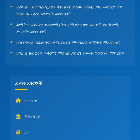
ጠንካራ፣ ዴሞክራሲያዊ፣ ቅቡልነት ያለው፣ ዘላቂ ሀገረ-መንግሥትና
ኅብረብሔራዊ አንድነት መገንባት፤
ልማትና ፍትሐዊ ተጠቃሚነትን የሚያረጋግጥ አካታች የኢኮኖሚ
ሥርዓት መገንባት፤
ሁለንተናዊ ብልጽግናን የሚያሰፍን ማኅበራዊ ልማትን ማረጋገጥ፤
ሀገራዊ ክብርንና ጥቅምን ማዕከል ያደረገ የውጭ ግንኙነት ማካሄድ፡፡
ፈጣን አገናኞች
ዋና ገጽ
ቅ/ጽ/ቤት
ዜና