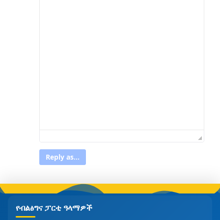
Reply as...
የብልፅግና ፓርቲ ዓላማዎች