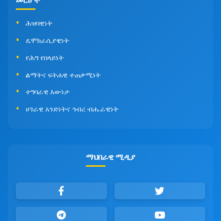
መርሆች
ሕዝባዊነት
ዴሞክራሲያዊነት
የሕግ የበላይነት
ልማትና ፍትሐዊ ተጠቃሚነት
ተግባራዊ እውነታ
ሀገራዊ አንድነትና ኅብረ ብሔራዊነት
ማህበራዊ ሚዲያ