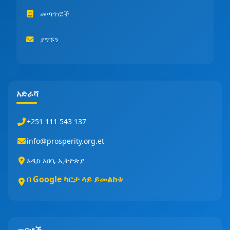
መጣጥፎች
ያግኙን
አድራሻ
+251 111 543 137
info@prosperity.org.et
አዲስ አበባ, ኢትዮጵያ
በ Google ካርታ ላይ ይመልከቱ