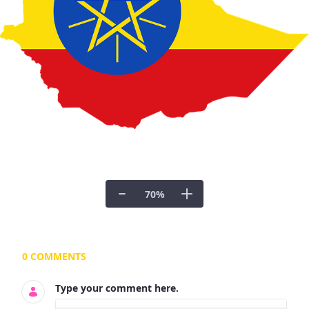
70
%
Documents and Media
0 COMMENTS
Type your comment here.