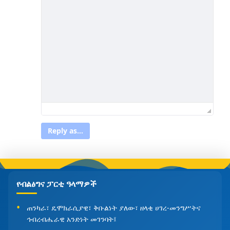
Reply as...
የብልፅግና ፓርቲ ዓላማዎች
ጠንካራ፣ ዴሞክራሲያዊ፣ ቅቡልነት ያለው፣ ዘላቂ ሀገረ-መንግሥትና
ኅብረብሔራዊ አንድነት መገንባት፤