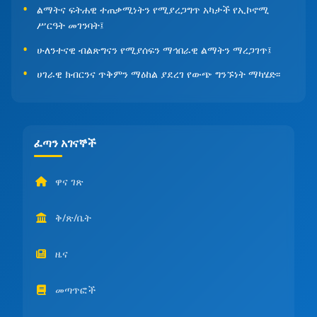
ልማትና ፍትሐዊ ተጠቃሚነትን የሚያረጋግጥ አካታች የኢኮኖሚ
ሥርዓት መገንባት፤
ሁለንተናዊ ብልጽግናን የሚያሰፍን ማኅበራዊ ልማትን ማረጋገጥ፤
ሀገራዊ ክብርንና ጥቅምን ማዕከል ያደረገ የውጭ ግንኙነት ማካሄድ፡፡
ፈጣን አገናኞች
ዋና ገጽ
ቅ/ጽ/ቤት
ዜና
መጣጥፎች