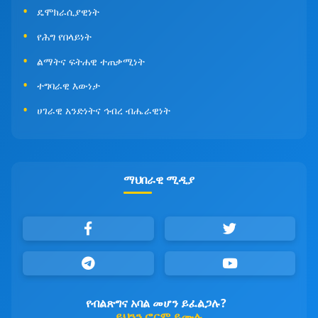
ዴሞክራሲያዊነት
የሕግ የበላይነት
ልማትና ፍትሐዊ ተጠቃሚነት
ተግባራዊ እውነታ
ሀገራዊ አንድነትና ኅብረ ብሔራዊነት
ማህበራዊ ሚዲያ
የብልጽግና አባል መሆን ይፈልጋሉ?
ይህንን ፎርም ይሙሉ