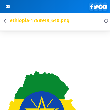
ethiopia-1758949_640.png
Skip to Main Content