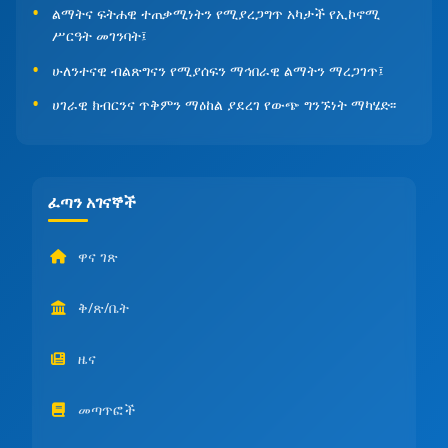
ልማትና ፍትሐዊ ተጠቃሚነትን የሚያረጋግጥ አካታች የኢኮኖሚ
ሥርዓት መገንባት፤
ሁለንተናዊ ብልጽግናን የሚያሰፍን ማኅበራዊ ልማትን ማረጋገጥ፤
ሀገራዊ ክብርንና ጥቅምን ማዕከል ያደረገ የውጭ ግንኙነት ማካሄድ፡፡
ፈጣን አገናኞች
ዋና ገጽ
ቅ/ጽ/ቤት
ዜና
መጣጥፎች