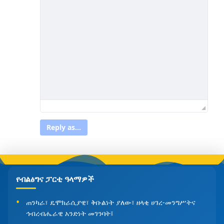
Reply as...
የብልፅግና ፓርቲ ዓላማዎች
ጠንካራ፣ ዴሞክራሲያዊ፣ ቅቡልነት ያለው፣ ዘላቂ ሀገረ-መንግሥትና
ኅብረብሔራዊ አንድነት መገንባት፤