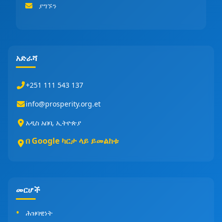
ያግኙን
አድራሻ
+251 111 543 137
info@prosperity.org.et
አዲስ አበባ, ኢትዮጵያ
በ Google ካርታ ላይ ይመልከቱ
መርሆች
ሕዝባዊነት