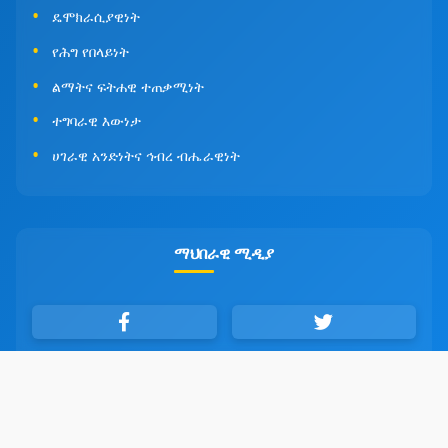
ዴሞክራሲያዊነት
የሕግ የበላይነት
ልማትና ፍትሐዊ ተጠቃሚነት
ተግባራዊ እውነታ
ሀገራዊ አንድነትና ኅብረ ብሔራዊነት
ማህበራዊ ሚዲያ
የብልጽግና አባል መሆን ይፈልጋሉ?
ይህንን ፎርም ይሙሉ