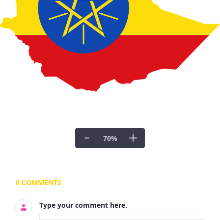
70
%
Documents and Media
0 COMMENTS
Type your comment here.