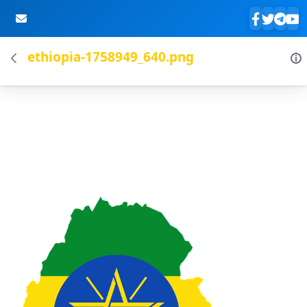
ethiopia-1758949_640.png
Skip to Main Content