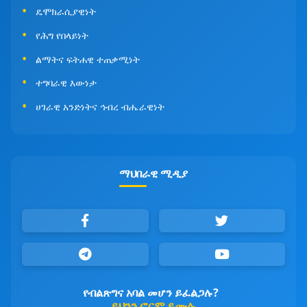
ዴሞክራሲያዊነት
የሕግ የበላይነት
ልማትና ፍትሐዊ ተጠቃሚነት
ተግባራዊ እውነታ
ሀገራዊ አንድነትና ኅብረ ብሔራዊነት
ማህበራዊ ሚዲያ
የብልጽግና አባል መሆን ይፈልጋሉ?
ይህንን ፎርም ይሙሉ