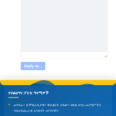
Reply as...
የብልፅግና ፓርቲ ዓላማዎች
ጠንካራ፣ ዴሞክራሲያዊ፣ ቅቡልነት ያለው፣ ዘላቂ ሀገረ-መንግሥትና
ኅብረብሔራዊ አንድነት መገንባት፤