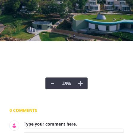
45
%
Documents and Media
0 COMMENTS
Type your comment here.