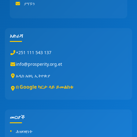
ያግኙን
አድራሻ
+251 111 543 137
info@prosperity.org.et
አዲስ አበባ, ኢትዮጵያ
በ Google ካርታ ላይ ይመልከቱ
መርሆች
ሕዝባዊነት