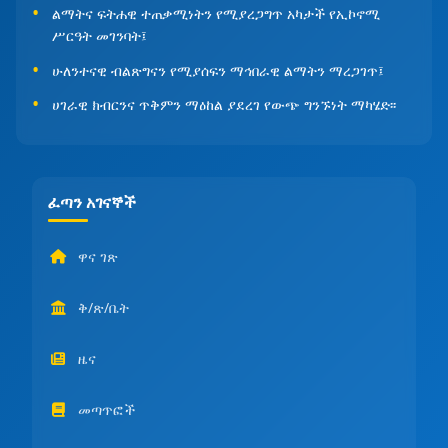
ልማትና ፍትሐዊ ተጠቃሚነትን የሚያረጋግጥ አካታች የኢኮኖሚ
ሥርዓት መገንባት፤
ሁለንተናዊ ብልጽግናን የሚያሰፍን ማኅበራዊ ልማትን ማረጋገጥ፤
ሀገራዊ ክብርንና ጥቅምን ማዕከል ያደረገ የውጭ ግንኙነት ማካሄድ፡፡
ፈጣን አገናኞች
ዋና ገጽ
ቅ/ጽ/ቤት
ዜና
መጣጥፎች