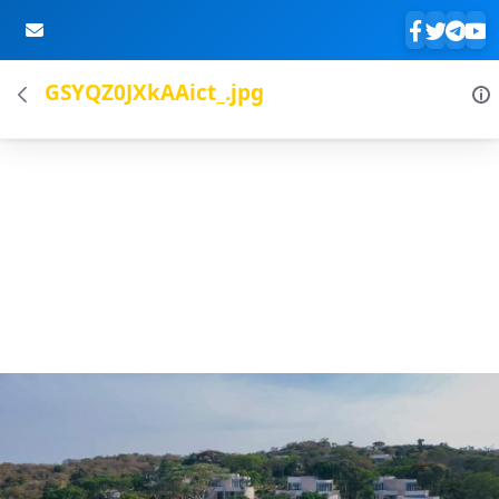
GSYQZ0JXkAAict_.jpg
Skip to Main Content