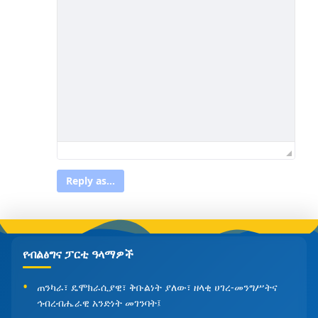
Reply as...
የብልፅግና ፓርቲ ዓላማዎች
ጠንካራ፣ ዴሞክራሲያዊ፣ ቅቡልነት ያለው፣ ዘላቂ ሀገረ-መንግሥትና
ኅብረብሔራዊ አንድነት መገንባት፤