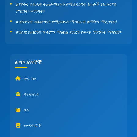
ልማትና ፍትሐዊ ተጠቃሚነትን የሚያረጋግጥ አካታች የኢኮኖሚ
ሥርዓት መገንባት፤
ሁለንተናዊ ብልጽግናን የሚያሰፍን ማኅበራዊ ልማትን ማረጋገጥ፤
ሀገራዊ ክብርንና ጥቅምን ማዕከል ያደረገ የውጭ ግንኙነት ማካሄድ፡፡
ፈጣን አገናኞች
ዋና ገጽ
ቅ/ጽ/ቤት
ዜና
መጣጥፎች