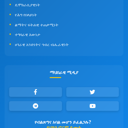
ዴሞክራሲያዊነት
የሕግ የበላይነት
ልማትና ፍትሐዊ ተጠቃሚነት
ተግባራዊ እውነታ
ሀገራዊ አንድነትና ኅብረ ብሔራዊነት
ማህበራዊ ሚዲያ
የብልጽግና አባል መሆን ይፈልጋሉ?
ይህንን ፎርም ይሙሉ