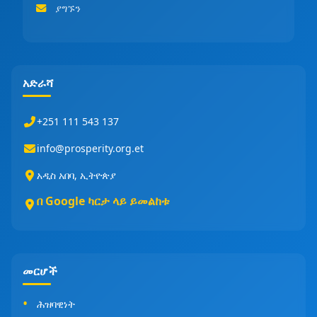
ያግኙን
አድራሻ
+251 111 543 137
info@prosperity.org.et
አዲስ አበባ, ኢትዮጵያ
በ Google ካርታ ላይ ይመልከቱ
መርሆች
ሕዝባዊነት