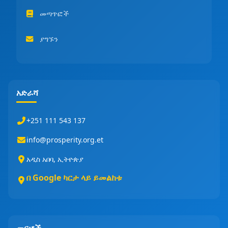
መጣጥፎች
ያግኙን
አድራሻ
+251 111 543 137
info@prosperity.org.et
አዲስ አበባ, ኢትዮጵያ
በ Google ካርታ ላይ ይመልከቱ