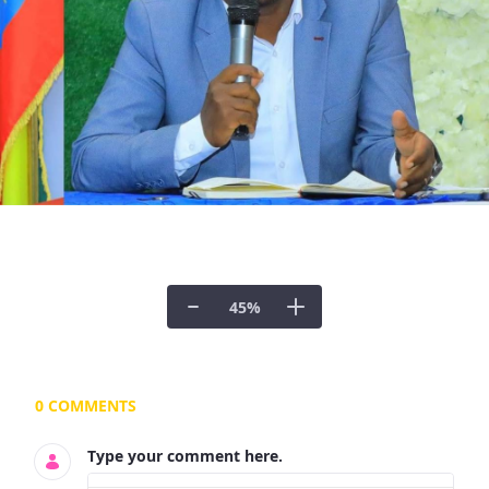
45
%
Documents and Media
0 COMMENTS
Type your comment here.