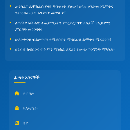
ጠንካራ፣ ዴሞክራሲያዊ፣ ቅቡልነት ያለው፣ ዘላቂ ሀገረ-መንግሥትና
ኅብረብሔራዊ አንድነት መገንባት፤
ልማትና ፍትሐዊ ተጠቃሚነትን የሚያረጋግጥ አካታች የኢኮኖሚ
ሥርዓት መገንባት፤
ሁለንተናዊ ብልጽግናን የሚያሰፍን ማኅበራዊ ልማትን ማረጋገጥ፤
ሀገራዊ ክብርንና ጥቅምን ማዕከል ያደረገ የውጭ ግንኙነት ማካሄድ፡፡
ፈጣን አገናኞች
ዋና ገጽ
ቅ/ጽ/ቤት
ዜና