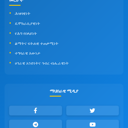
መርሆች
ሕዝባዊነት
ዴሞክራሲያዊነት
የሕግ የበላይነት
ልማትና ፍትሐዊ ተጠቃሚነት
ተግባራዊ እውነታ
ሀገራዊ አንድነትና ኅብረ ብሔራዊነት
ማህበራዊ ሚዲያ