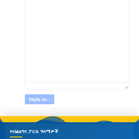
Reply as...
የብልፅግና ፓርቲ ዓላማዎች