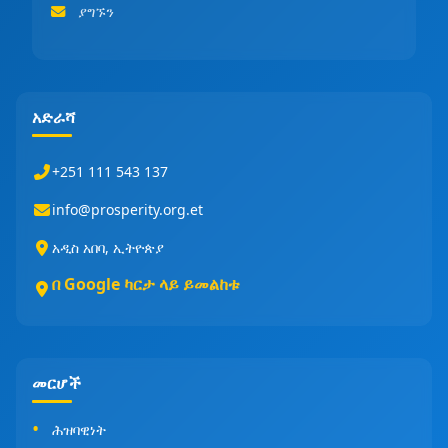
ያግኙን
አድራሻ
+251 111 543 137
info@prosperity.org.et
አዲስ አበባ, ኢትዮጵያ
በ Google ካርታ ላይ ይመልከቱ
መርሆች
ሕዝባዊነት