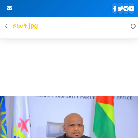
ይስሀቅ.jpg
Skip to Main Content