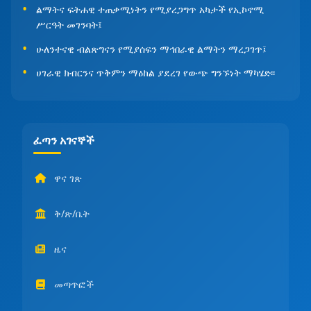
ልማትና ፍትሐዊ ተጠቃሚነትን የሚያረጋግጥ አካታች የኢኮኖሚ
ሥርዓት መገንባት፤
ሁለንተናዊ ብልጽግናን የሚያሰፍን ማኅበራዊ ልማትን ማረጋገጥ፤
ሀገራዊ ክብርንና ጥቅምን ማዕከል ያደረገ የውጭ ግንኙነት ማካሄድ፡፡
ፈጣን አገናኞች
ዋና ገጽ
ቅ/ጽ/ቤት
ዜና
መጣጥፎች