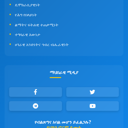
ዴሞክራሲያዊነት
የሕግ የበላይነት
ልማትና ፍትሐዊ ተጠቃሚነት
ተግባራዊ እውነታ
ሀገራዊ አንድነትና ኅብረ ብሔራዊነት
ማህበራዊ ሚዲያ
የብልጽግና አባል መሆን ይፈልጋሉ?
ይህንን ፎርም ይሙሉ