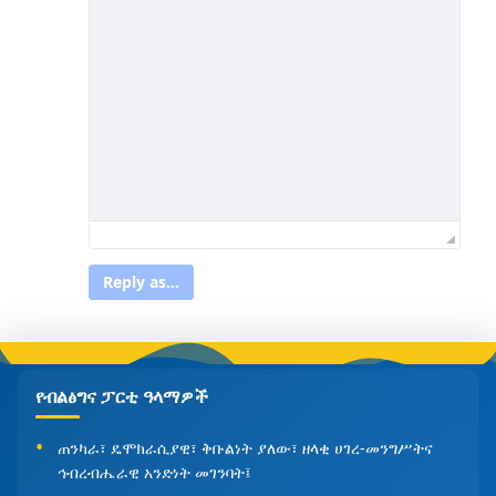
Reply as...
የብልፅግና ፓርቲ ዓላማዎች
ጠንካራ፣ ዴሞክራሲያዊ፣ ቅቡልነት ያለው፣ ዘላቂ ሀገረ-መንግሥትና
ኅብረብሔራዊ አንድነት መገንባት፤