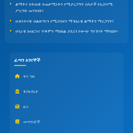
ልማትና ፍትሐዊ ተጠቃሚነትን የሚያረጋግጥ አካታች የኢኮኖሚ
ሥርዓት መገንባት፤
ሁለንተናዊ ብልጽግናን የሚያሰፍን ማኅበራዊ ልማትን ማረጋገጥ፤
ሀገራዊ ክብርንና ጥቅምን ማዕከል ያደረገ የውጭ ግንኙነት ማካሄድ፡፡
ፈጣን አገናኞች
ዋና ገጽ
ቅ/ጽ/ቤት
ዜና
መጣጥፎች