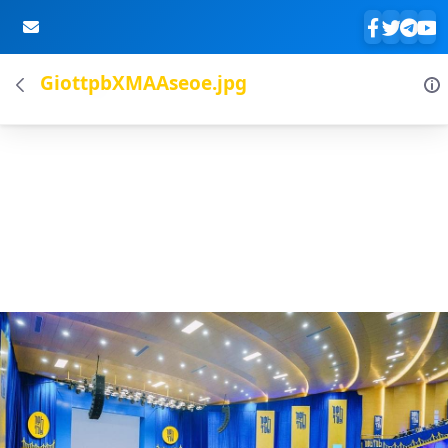
GiottpbXMAAseoe.jpg
Skip to Main Content