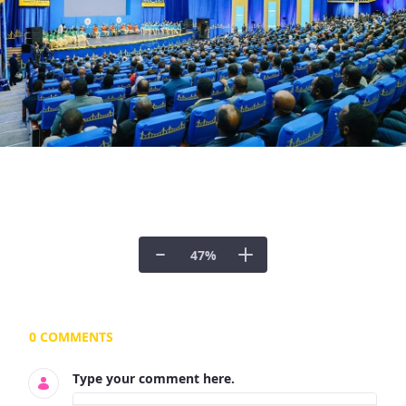
47
%
Documents and Media
0 COMMENTS
Type your comment here.