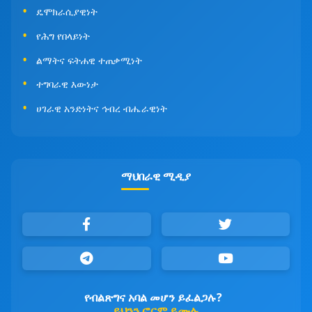
ዴሞክራሲያዊነት
የሕግ የበላይነት
ልማትና ፍትሐዊ ተጠቃሚነት
ተግባራዊ እውነታ
ሀገራዊ አንድነትና ኅብረ ብሔራዊነት
ማህበራዊ ሚዲያ
የብልጽግና አባል መሆን ይፈልጋሉ?
ይህንን ፎርም ይሙሉ