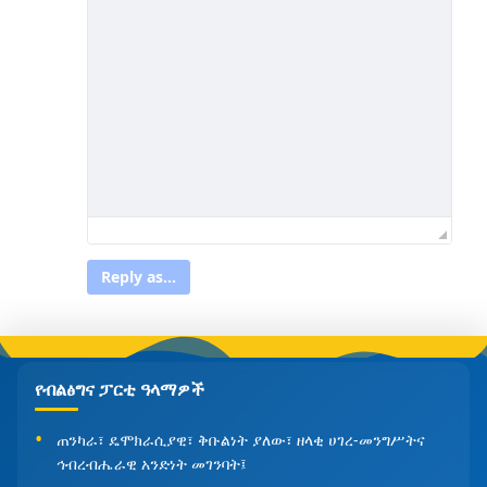
Reply as...
የብልፅግና ፓርቲ ዓላማዎች
ጠንካራ፣ ዴሞክራሲያዊ፣ ቅቡልነት ያለው፣ ዘላቂ ሀገረ-መንግሥትና
ኅብረብሔራዊ አንድነት መገንባት፤