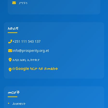
ያግኙን
አድራሻ
+251 111 543 137
info@prosperity.org.et
አዲስ አበባ, ኢትዮጵያ
በ Google ካርታ ላይ ይመልከቱ
መርሆች
ሕዝባዊነት