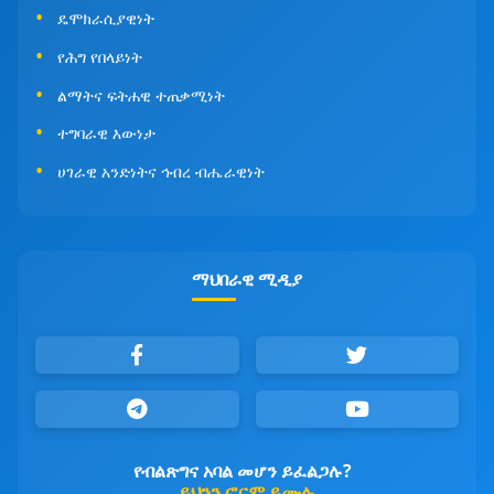
ዴሞክራሲያዊነት
የሕግ የበላይነት
ልማትና ፍትሐዊ ተጠቃሚነት
ተግባራዊ እውነታ
ሀገራዊ አንድነትና ኅብረ ብሔራዊነት
ማህበራዊ ሚዲያ
የብልጽግና አባል መሆን ይፈልጋሉ?
ይህንን ፎርም ይሙሉ