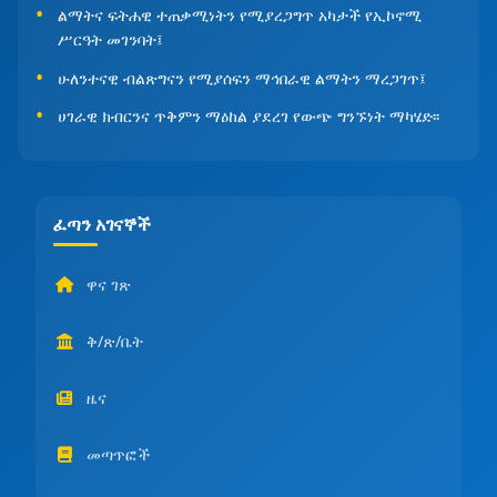
ልማትና ፍትሐዊ ተጠቃሚነትን የሚያረጋግጥ አካታች የኢኮኖሚ
ሥርዓት መገንባት፤
ሁለንተናዊ ብልጽግናን የሚያሰፍን ማኅበራዊ ልማትን ማረጋገጥ፤
ሀገራዊ ክብርንና ጥቅምን ማዕከል ያደረገ የውጭ ግንኙነት ማካሄድ፡፡
ፈጣን አገናኞች
ዋና ገጽ
ቅ/ጽ/ቤት
ዜና
መጣጥፎች