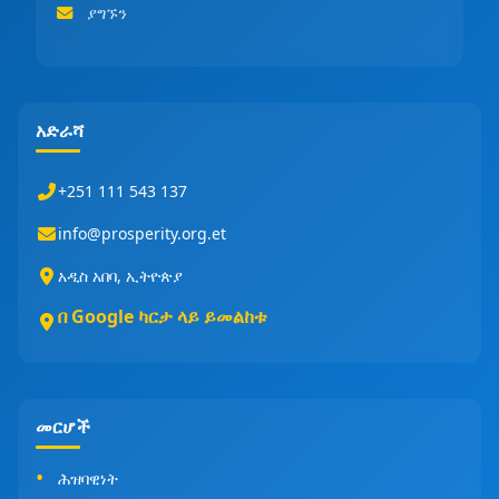
ያግኙን
አድራሻ
+251 111 543 137
info@prosperity.org.et
አዲስ አበባ, ኢትዮጵያ
በ Google ካርታ ላይ ይመልከቱ
መርሆች
ሕዝባዊነት