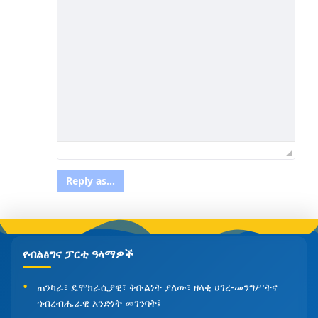
Reply as...
የብልፅግና ፓርቲ ዓላማዎች
ጠንካራ፣ ዴሞክራሲያዊ፣ ቅቡልነት ያለው፣ ዘላቂ ሀገረ-መንግሥትና
ኅብረብሔራዊ አንድነት መገንባት፤