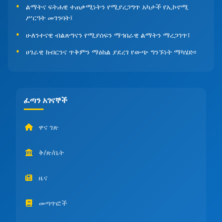
ልማትና ፍትሐዊ ተጠቃሚነትን የሚያረጋግጥ አካታች የኢኮኖሚ
ሥርዓት መገንባት፤
ሁለንተናዊ ብልጽግናን የሚያሰፍን ማኅበራዊ ልማትን ማረጋገጥ፤
ሀገራዊ ክብርንና ጥቅምን ማዕከል ያደረገ የውጭ ግንኙነት ማካሄድ፡፡
ፈጣን አገናኞች
ዋና ገጽ
ቅ/ጽ/ቤት
ዜና
መጣጥፎች