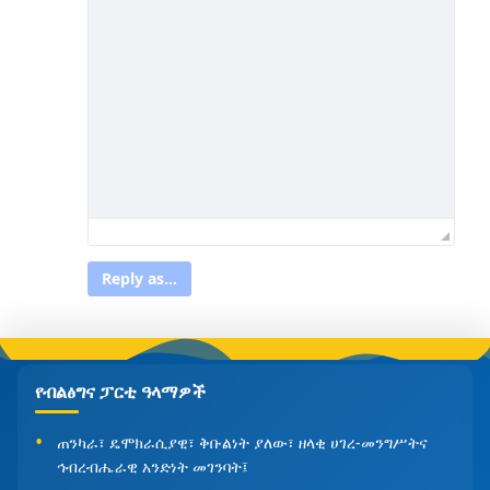
Reply as...
የብልፅግና ፓርቲ ዓላማዎች
ጠንካራ፣ ዴሞክራሲያዊ፣ ቅቡልነት ያለው፣ ዘላቂ ሀገረ-መንግሥትና
ኅብረብሔራዊ አንድነት መገንባት፤