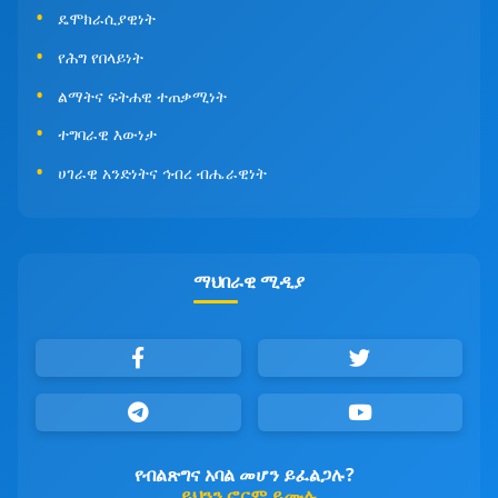
ዴሞክራሲያዊነት
የሕግ የበላይነት
ልማትና ፍትሐዊ ተጠቃሚነት
ተግባራዊ እውነታ
ሀገራዊ አንድነትና ኅብረ ብሔራዊነት
ማህበራዊ ሚዲያ
የብልጽግና አባል መሆን ይፈልጋሉ?
ይህንን ፎርም ይሙሉ