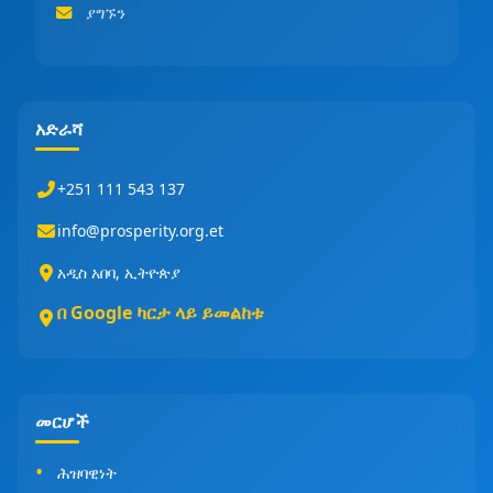
ያግኙን
አድራሻ
+251 111 543 137
info@prosperity.org.et
አዲስ አበባ, ኢትዮጵያ
በ Google ካርታ ላይ ይመልከቱ
መርሆች
ሕዝባዊነት