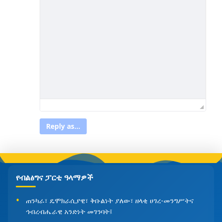
Reply as...
የብልፅግና ፓርቲ ዓላማዎች
ጠንካራ፣ ዴሞክራሲያዊ፣ ቅቡልነት ያለው፣ ዘላቂ ሀገረ-መንግሥትና
ኅብረብሔራዊ አንድነት መገንባት፤