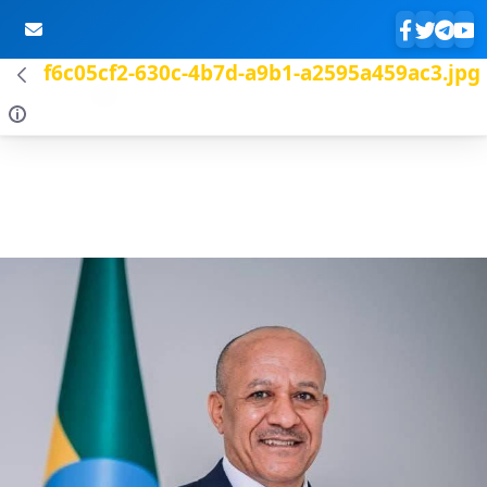
f6c05cf2-630c-4b7d-a9b1-a2595a459ac3.jpg
Skip to Main Content