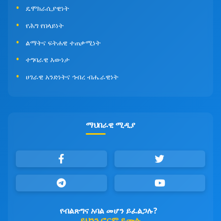
ዴሞክራሲያዊነት
የሕግ የበላይነት
ልማትና ፍትሐዊ ተጠቃሚነት
ተግባራዊ እውነታ
ሀገራዊ አንድነትና ኅብረ ብሔራዊነት
ማህበራዊ ሚዲያ
የብልጽግና አባል መሆን ይፈልጋሉ?
ይህንን ፎርም ይሙሉ