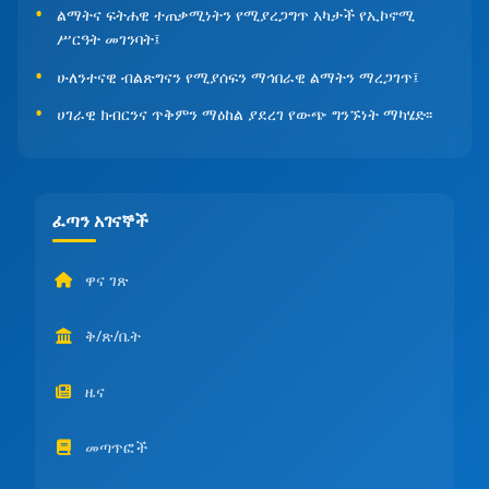
ልማትና ፍትሐዊ ተጠቃሚነትን የሚያረጋግጥ አካታች የኢኮኖሚ
ሥርዓት መገንባት፤
ሁለንተናዊ ብልጽግናን የሚያሰፍን ማኅበራዊ ልማትን ማረጋገጥ፤
ሀገራዊ ክብርንና ጥቅምን ማዕከል ያደረገ የውጭ ግንኙነት ማካሄድ፡፡
ፈጣን አገናኞች
ዋና ገጽ
ቅ/ጽ/ቤት
ዜና
መጣጥፎች