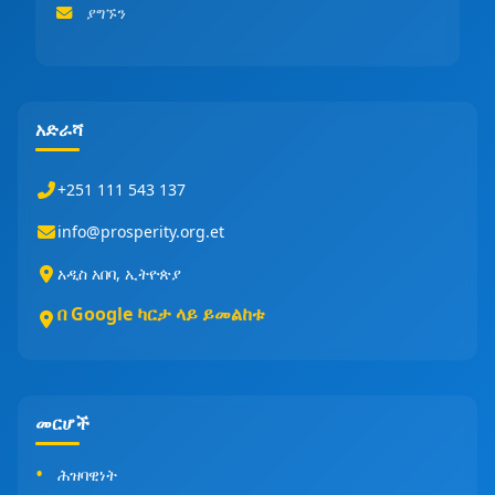
ያግኙን
አድራሻ
+251 111 543 137
info@prosperity.org.et
አዲስ አበባ, ኢትዮጵያ
በ Google ካርታ ላይ ይመልከቱ
መርሆች
ሕዝባዊነት