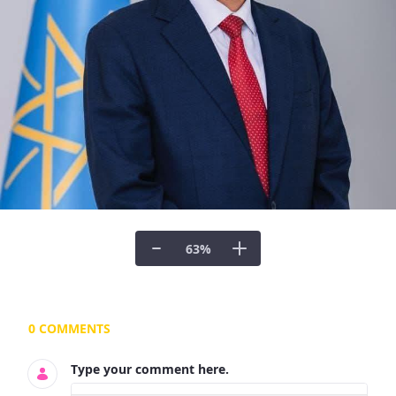
63
%
Documents and Media
0 COMMENTS
Type your comment here.