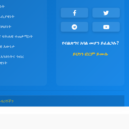
ነት
ራሲያዊነት
የበላይነት
ና ፍትሐዊ ተጠቃሚነት
የብልጽግና አባል መሆን ይፈልጋሉ?
ዊ እውነታ
ይህንን ፎርም ይሙሉ
 አንድነትና ኅብረ
ዊነት
መዳረሻችን