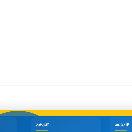
አድራሻ
መርሆች