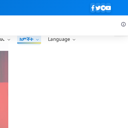
ባኤ
ክምችት
Language