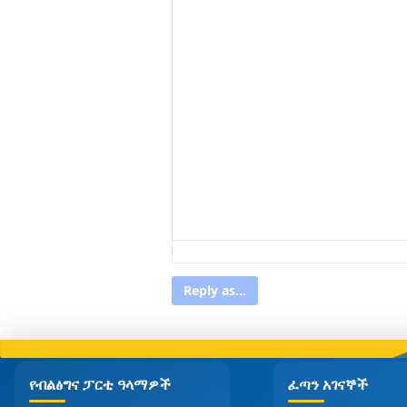
Reply as...
የብልፅግና ፓርቲ ዓላማዎች
ፈጣን አገናኞች