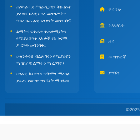
ጠንካራ፣ ዴሞክራሲያዊ፣ ቅቡልነት
ዋና ገጽ
ያለው፣ ዘላቂ ሀገረ-መንግሥትና
ኅብረብሔራዊ አንድነት መገንባት፤
ቅ/ጽ/ቤት
ልማትና ፍትሐዊ ተጠቃሚነትን
የሚያረጋግጥ አካታች የኢኮኖሚ
ዜና
ሥርዓት መገንባት፤
ሁለንተናዊ ብልጽግናን የሚያሰፍን
መጣጥፎች
ማኅበራዊ ልማትን ማረጋገጥ፤
ያግኙን
ሀገራዊ ክብርንና ጥቅምን ማዕከል
ያደረገ የውጭ ግንኙነት ማካሄድ፡፡
©202