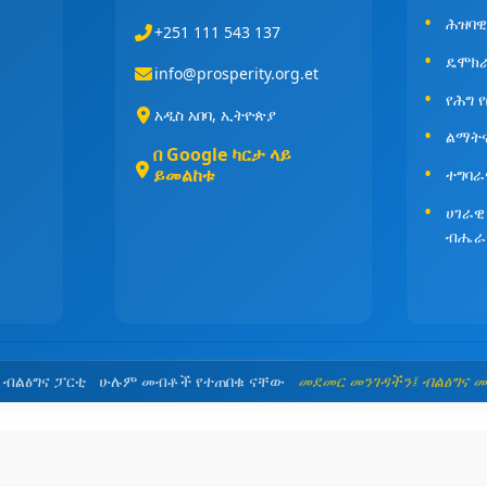
ሕዝባዊ
+251 111 543 137
ዴሞክ
info@prosperity.org.et
የሕግ 
አዲስ አበባ, ኢትዮጵያ
ልማት
በ Google ካርታ ላይ
ይመልከቱ
ተግባራ
ሀገራዊ
ብሔራ
5 ብልፅግና ፓርቲ ሁሉም መብቶች የተጠበቁ ናቸው
መደመር መንገዳችን፤ ብልፅግና 