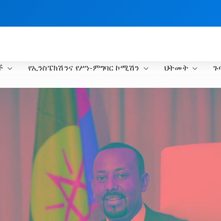
ች
የኢንስፔክሽንና የሥነ-ምግባር ኮሚሽን
ህትመት
ጉ