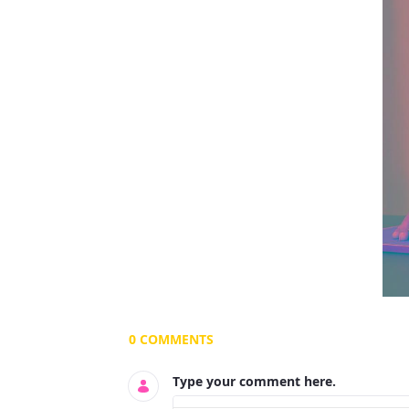
Documents and Media
0 COMMENTS
Type your comment here.