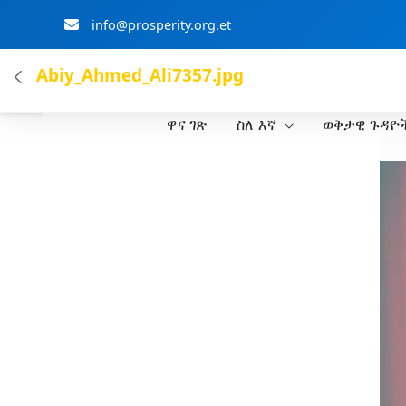
info@prosperity.org.et
ብልፅግና ፓርቲ
Abiy_Ahmed_Ali7357.jpg
ዋና ገጽ
ስለ እኛ
ወቅታዊ ጉዳዮ
Skip to Main Content