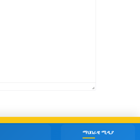
ማህበራዊ ሚዲያ