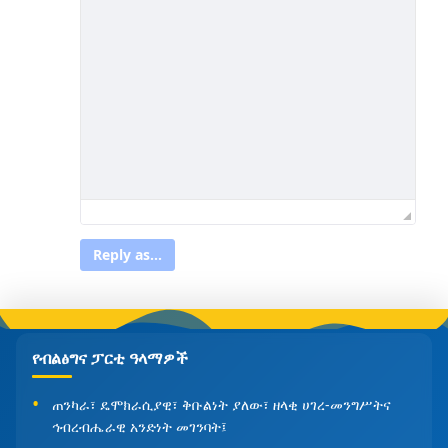
Reply as...
የብልፅግና ፓርቲ ዓላማዎች
ጠንካራ፣ ዴሞክራሲያዊ፣ ቅቡልነት ያለው፣ ዘላቂ ሀገረ-መንግሥትና
ኅብረብሔራዊ አንድነት መገንባት፤