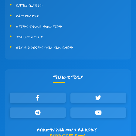
ዴሞክራሲያዊነት
የሕግ የበላይነት
ልማትና ፍትሐዊ ተጠቃሚነት
ተግባራዊ እውነታ
ሀገራዊ አንድነትና ኅብረ ብሔራዊነት
ማህበራዊ ሚዲያ
የብልጽግና አባል መሆን ይፈልጋሉ?
ይህንን ፎርም ይሙሉ