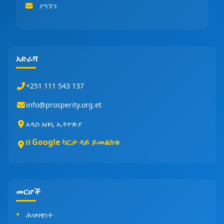
ያግኙን
አድራሻ
+251 111 543 137
info@prosperity.org.et
አዲስ አበባ, ኢትዮጵያ
በ Google ካርታ ላይ ይመልከቱ
መርሆች
ሕዝባዊነት