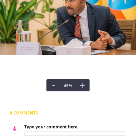
45
%
Documents and Media
0 COMMENTS
Type your comment here.