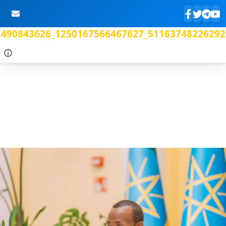
490843626_1250167566467627_51163748226292
Skip to Main Content