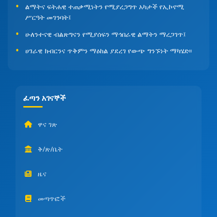
ልማትና ፍትሐዊ ተጠቃሚነትን የሚያረጋግጥ አካታች የኢኮኖሚ
ሥርዓት መገንባት፤
ሁለንተናዊ ብልጽግናን የሚያሰፍን ማኅበራዊ ልማትን ማረጋገጥ፤
ሀገራዊ ክብርንና ጥቅምን ማዕከል ያደረገ የውጭ ግንኙነት ማካሄድ፡፡
ፈጣን አገናኞች
ዋና ገጽ
ቅ/ጽ/ቤት
ዜና
መጣጥፎች