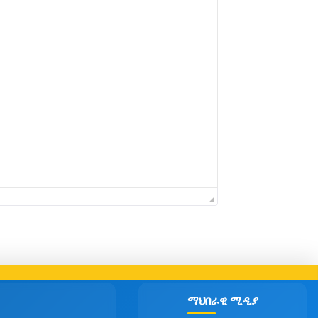
ማህበራዊ ሚዲያ