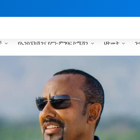
ች
የኢንስፔክሽንና የሥነ-ምግባር ኮሚሽን
ህትመት
ጉ