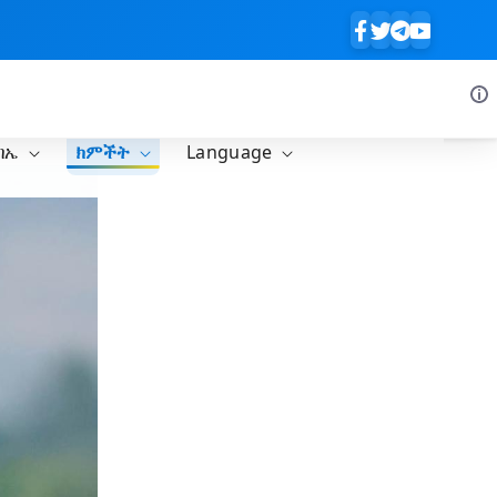
ባኤ
ክምችት
Language