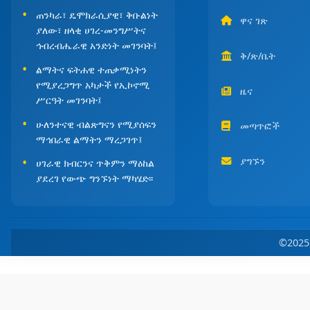
ጠንካራ፣ ዴሞክራሲያዊ፣ ቅቡልነት
ዋና ገጽ
ያለው፣ ዘላቂ ሀገረ-መንግሥትና
ኅብረብሔራዊ አንድነት መገንባት፤
ቅ/ጽ/ቤት
ልማትና ፍትሐዊ ተጠቃሚነትን
የሚያረጋግጥ አካታች የኢኮኖሚ
ዜና
ሥርዓት መገንባት፤
ሁለንተናዊ ብልጽግናን የሚያሰፍን
መጣጥፎች
ማኅበራዊ ልማትን ማረጋገጥ፤
ያግኙን
ሀገራዊ ክብርንና ጥቅምን ማዕከል
ያደረገ የውጭ ግንኙነት ማካሄድ፡፡
©202