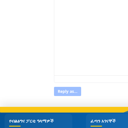
Reply as...
የብልፅግና ፓርቲ ዓላማዎች
ፈጣን አገናኞች