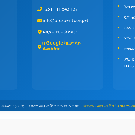
ሕዝባዊ
+251 111 543 137
ዴሞክ
info@prosperity.org.et
የሕግ 
አዲስ አበባ, ኢትዮጵያ
ልማት
በ Google ካርታ ላይ
ይመልከቱ
ተግባራ
ሀገራዊ
ብሔራ
5 ብልፅግና ፓርቲ ሁሉም መብቶች የተጠበቁ ናቸው
መደመር መንገዳችን፤ ብልፅግና 