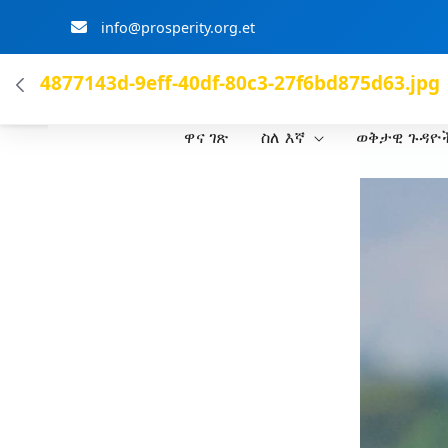
info@prosperity.org.et
ብልፅግና ፓርቲ
4877143d-9eff-40df-80c3-27f6bd875d63.jpg
ዋና ገጽ
ስለ እኛ
ወቅታዊ ጉዳዮ
Skip to Main Content