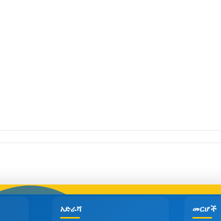
አድራሻ
መርሆች