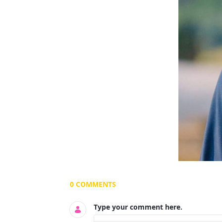
Documents and Media
0 COMMENTS
Type your comment here.