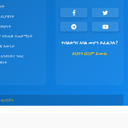
ነት
ራሲያዊነት
የበላይነት
ና ፍትሐዊ ተጠቃሚነት
የብልጽግና አባል መሆን ይፈልጋሉ?
ዊ እውነታ
ይህንን ፎርም ይሙሉ
 አንድነትና ኅብረ
ዊነት
መዳረሻችን