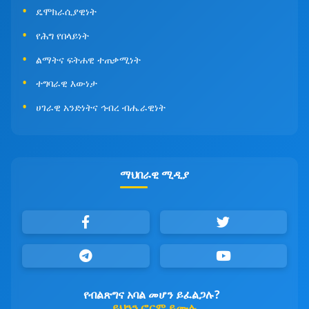
ዴሞክራሲያዊነት
የሕግ የበላይነት
ልማትና ፍትሐዊ ተጠቃሚነት
ተግባራዊ እውነታ
ሀገራዊ አንድነትና ኅብረ ብሔራዊነት
ማህበራዊ ሚዲያ
የብልጽግና አባል መሆን ይፈልጋሉ?
ይህንን ፎርም ይሙሉ