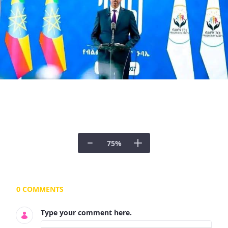
75
%
Documents and Media
0 COMMENTS
Type your comment here.