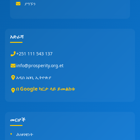
ያግኙን
አድራሻ
+251 111 543 137
info@prosperity.org.et
አዲስ አበባ, ኢትዮጵያ
በ Google ካርታ ላይ ይመልከቱ
መርሆች
ሕዝባዊነት