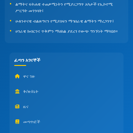
ልማትና ፍትሐዊ ተጠቃሚነትን የሚያረጋግጥ አካታች የኢኮኖሚ
ሥርዓት መገንባት፤
ሁለንተናዊ ብልጽግናን የሚያሰፍን ማኅበራዊ ልማትን ማረጋገጥ፤
ሀገራዊ ክብርንና ጥቅምን ማዕከል ያደረገ የውጭ ግንኙነት ማካሄድ፡፡
ፈጣን አገናኞች
ዋና ገጽ
ቅ/ጽ/ቤት
ዜና
መጣጥፎች