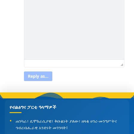
Reply as...
የብልፅግና ፓርቲ ዓላማዎች
ጠንካራ፣ ዴሞክራሲያዊ፣ ቅቡልነት ያለው፣ ዘላቂ ሀገረ-መንግሥትና
ኅብረብሔራዊ አንድነት መገንባት፤