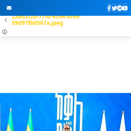
226b2f2b-77fd-4354-bf65-
59d97fb0507a.jpeg
Skip to Main Content