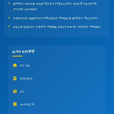
ልማትና ፍትሐዊ ተጠቃሚነትን የሚያረጋግጥ አካታች የኢኮኖሚ
ሥርዓት መገንባት፤
ሁለንተናዊ ብልጽግናን የሚያሰፍን ማኅበራዊ ልማትን ማረጋገጥ፤
ሀገራዊ ክብርንና ጥቅምን ማዕከል ያደረገ የውጭ ግንኙነት ማካሄድ፡፡
ፈጣን አገናኞች
ዋና ገጽ
ቅ/ጽ/ቤት
ዜና
መጣጥፎች