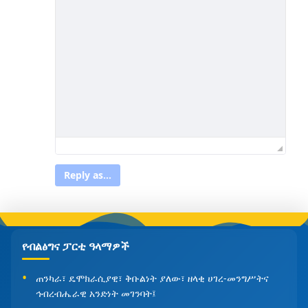
Reply as...
የብልፅግና ፓርቲ ዓላማዎች
ጠንካራ፣ ዴሞክራሲያዊ፣ ቅቡልነት ያለው፣ ዘላቂ ሀገረ-መንግሥትና
ኅብረብሔራዊ አንድነት መገንባት፤