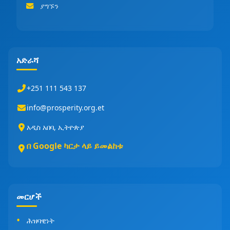
ያግኙን
አድራሻ
+251 111 543 137
info@prosperity.org.et
አዲስ አበባ, ኢትዮጵያ
በ Google ካርታ ላይ ይመልከቱ
መርሆች
ሕዝባዊነት