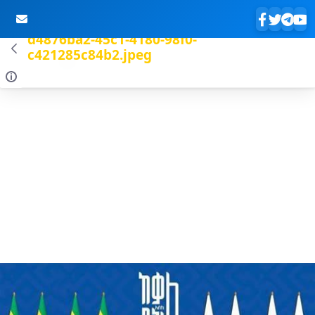
d4876ba2-45c1-4180-98f0-
c421285c84b2.jpeg
Skip to Main Content