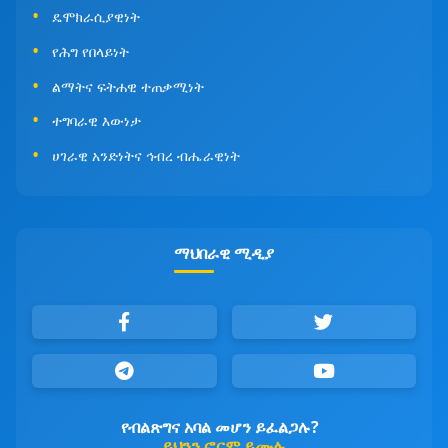
ዴሞክራሲያዊነት
የሕግ የበላይነት
ልማትና ፍትሐዊ ተጠቃሚነት
ተግባራዊ እውነታ
ሀገራዊ አንድነትና ኅብረ ብሔራዊነት
ማህበራዊ ሚዲያ
የብልጽግና አባል መሆን ይፈልጋሉ?
ይህንን ፎርም ይሙሉ