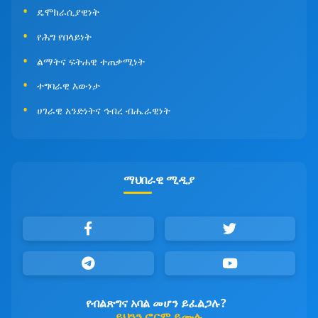
ዴሞክራሲያዊነት
የሕግ የበላይነት
ልማትና ፍትሐዊ ተጠቃሚነት
ተግባራዊ እውነታ
ሀገራዊ አንድነትና ኅብረ ብሔራዊነት
ማህበራዊ ሚዲያ
የብልጽግና አባል መሆን ይፈልጋሉ?
ይህንን ፎርም ይሙሉ