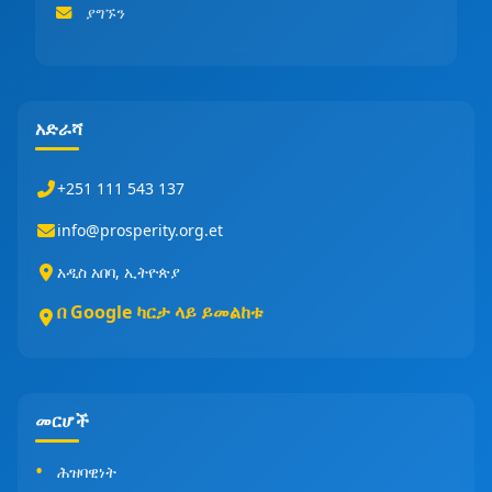
ያግኙን
አድራሻ
+251 111 543 137
info@prosperity.org.et
አዲስ አበባ, ኢትዮጵያ
በ Google ካርታ ላይ ይመልከቱ
መርሆች
ሕዝባዊነት