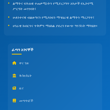
ልማትና ፍትሐዊ ተጠቃሚነትን የሚያረጋግጥ አካታች የኢኮኖሚ
ሥርዓት መገንባት፤
ሁለንተናዊ ብልጽግናን የሚያሰፍን ማኅበራዊ ልማትን ማረጋገጥ፤
ሀገራዊ ክብርንና ጥቅምን ማዕከል ያደረገ የውጭ ግንኙነት ማካሄድ፡፡
ፈጣን አገናኞች
ዋና ገጽ
ቅ/ጽ/ቤት
ዜና
መጣጥፎች