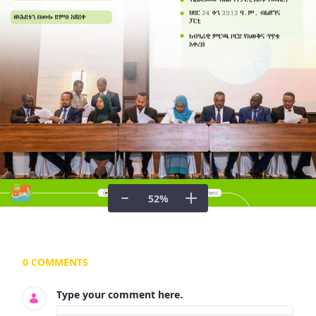
52
%
Documents and Media
0 COMMENTS
Type your comment here.