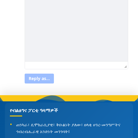
Reply as...
የብልፅግና ፓርቲ ዓላማዎች
ጠንካራ፣ ዴሞክራሲያዊ፣ ቅቡልነት ያለው፣ ዘላቂ ሀገረ-መንግሥትና
ኅብረብሔራዊ አንድነት መገንባት፤