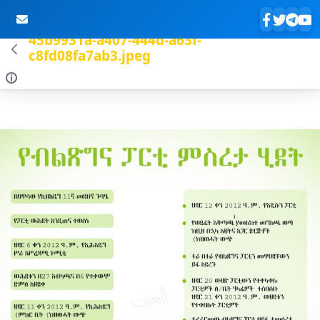
45b9931a-a407-444d-a63f-
c8fd08fa7ab3.jpeg
Skip to Main Content