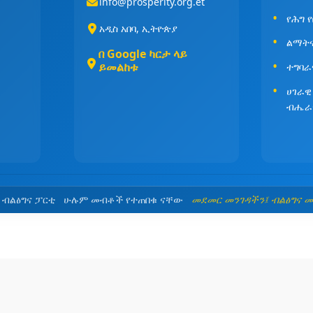
info@prosperity.org.et
የሕግ 
አዲስ አበባ, ኢትዮጵያ
ልማት
በ Google ካርታ ላይ
ይመልከቱ
ተግባራ
ሀገራዊ
ብሔራ
5 ብልፅግና ፓርቲ ሁሉም መብቶች የተጠበቁ ናቸው
መደመር መንገዳችን፤ ብልፅግና 