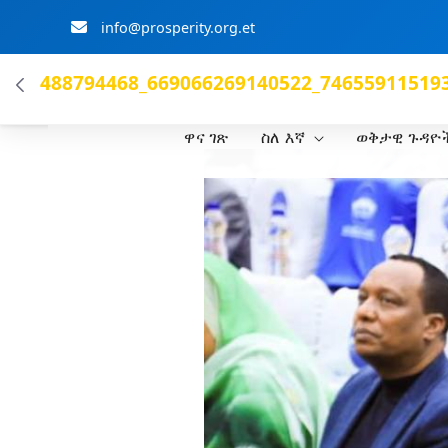
info@prosperity.org.et
ብልፅግና ፓርቲ
488794468_669066269140522_746559115193
ዋና ገጽ
ስለ እኛ
ወቅታዊ ጉዳዮ
Skip to Main Content