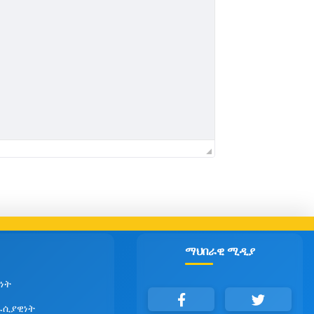
ማህበራዊ ሚዲያ
ነት
ራሲያዊነት