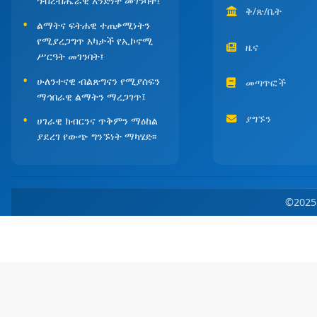
ኅብረብሔራዊ አንድነት መገንባት፤
ቅ/ጽ/ቤት
ልማትና ፍትሐዊ ተጠቃሚነትን
የሚያረጋግጥ አካታች የኢኮኖሚ
ዜና
ሥርዓት መገንባት፤
ሁለንተናዊ ብልጽግናን የሚያሰፍን
መጣጥፎች
ማኅበራዊ ልማትን ማረጋገጥ፤
ያግኙን
ሀገራዊ ክብርንና ጥቅምን ማዕከል
ያደረገ የውጭ ግንኙነት ማካሄድ፡፡
©202