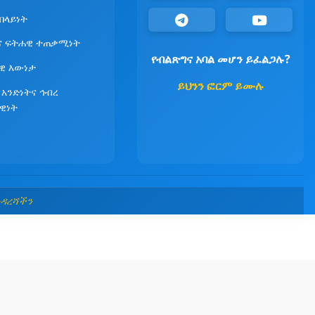
የበላይነት
ና ፍትሐዊ ተጠቃሚነት
የብልጽግና አባል መሆን ይፈልጋሉ?
ዊ እውነታ
ይህንን ፎርም ይሙሉ
 አንድነትና ኅብረ
ዊነት
መዳረሻችን