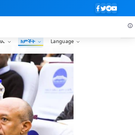
ባኤ
ክምችት
Language