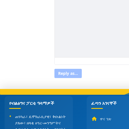
Reply as...
የብልፅግና ፓርቲ ዓላማዎች
ፈጣን አገናኞች
ጠንካራ፣ ዴሞክራሲያዊ፣ ቅቡልነት
ዋና ገጽ
ያለው፣ ዘላቂ ሀገረ-መንግሥትና