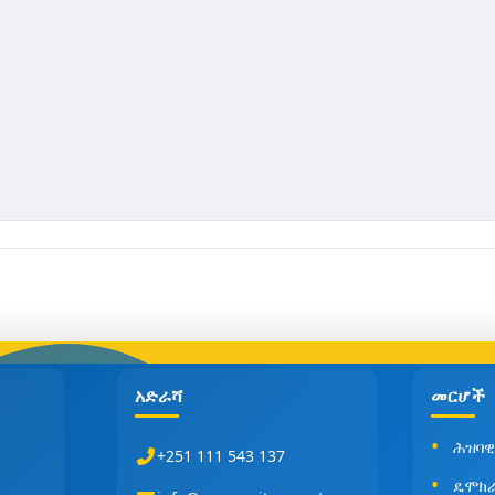
አድራሻ
መርሆች
ሕዝባዊ
+251 111 543 137
ዴሞክ