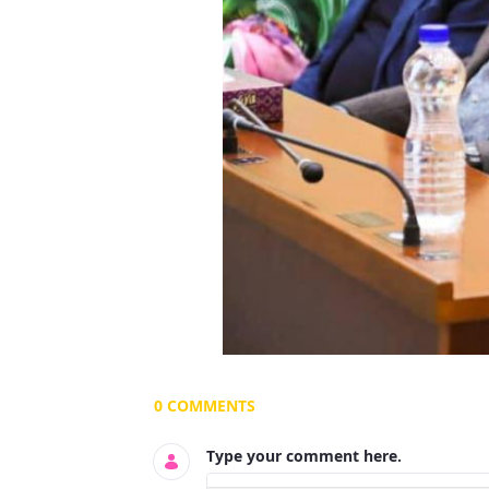
Documents and Media
0 COMMENTS
Type your comment here.