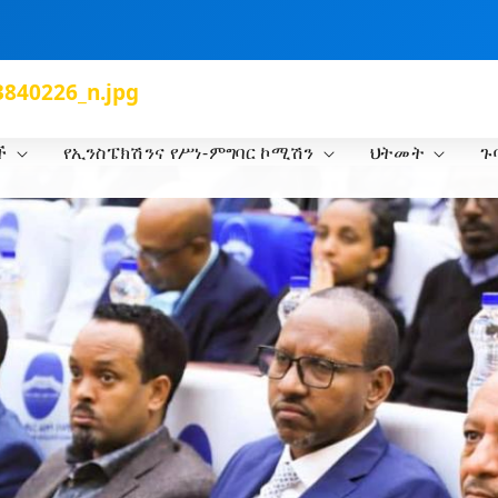
840226_n.jpg
ች
የኢንስፔክሽንና የሥነ-ምግባር ኮሚሽን
ህትመት
ጉ