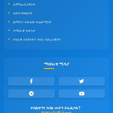
ዴሞክራሲያዊነት
የሕግ የበላይነት
ልማትና ፍትሐዊ ተጠቃሚነት
ተግባራዊ እውነታ
ሀገራዊ አንድነትና ኅብረ ብሔራዊነት
ማህበራዊ ሚዲያ
የብልጽግና አባል መሆን ይፈልጋሉ?
ይህንን ፎርም ይሙሉ