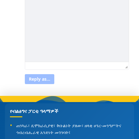
Reply as...
የብልፅግና ፓርቲ ዓላማዎች
ጠንካራ፣ ዴሞክራሲያዊ፣ ቅቡልነት ያለው፣ ዘላቂ ሀገረ-መንግሥትና
ኅብረብሔራዊ አንድነት መገንባት፤