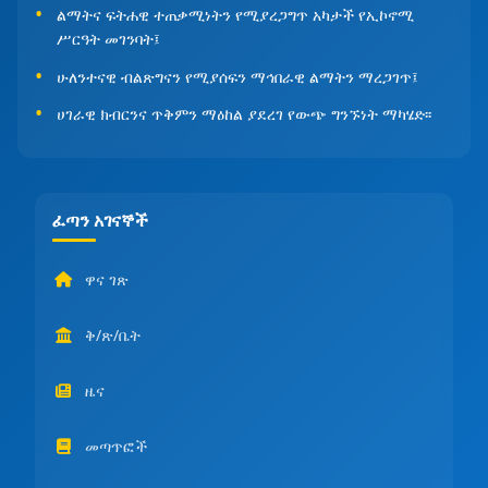
ልማትና ፍትሐዊ ተጠቃሚነትን የሚያረጋግጥ አካታች የኢኮኖሚ
ሥርዓት መገንባት፤
ሁለንተናዊ ብልጽግናን የሚያሰፍን ማኅበራዊ ልማትን ማረጋገጥ፤
ሀገራዊ ክብርንና ጥቅምን ማዕከል ያደረገ የውጭ ግንኙነት ማካሄድ፡፡
ፈጣን አገናኞች
ዋና ገጽ
ቅ/ጽ/ቤት
ዜና
መጣጥፎች