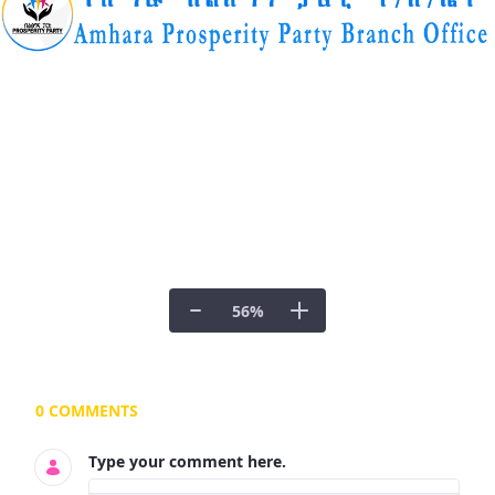
56
%
Documents and Media
0 COMMENTS
Type your comment here.