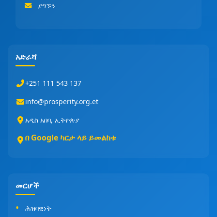
ያግኙን
አድራሻ
+251 111 543 137
info@prosperity.org.et
አዲስ አበባ, ኢትዮጵያ
በ Google ካርታ ላይ ይመልከቱ
መርሆች
ሕዝባዊነት