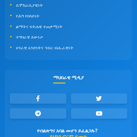
ዴሞክራሲያዊነት
የሕግ የበላይነት
ልማትና ፍትሐዊ ተጠቃሚነት
ተግባራዊ እውነታ
ሀገራዊ አንድነትና ኅብረ ብሔራዊነት
ማህበራዊ ሚዲያ
የብልጽግና አባል መሆን ይፈልጋሉ?
ይህንን ፎርም ይሙሉ