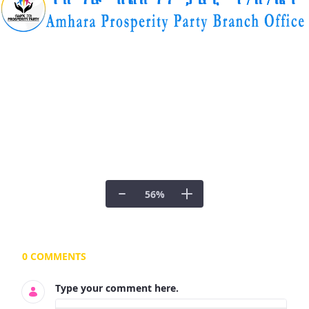
56
%
Documents and Media
0 COMMENTS
Type your comment here.