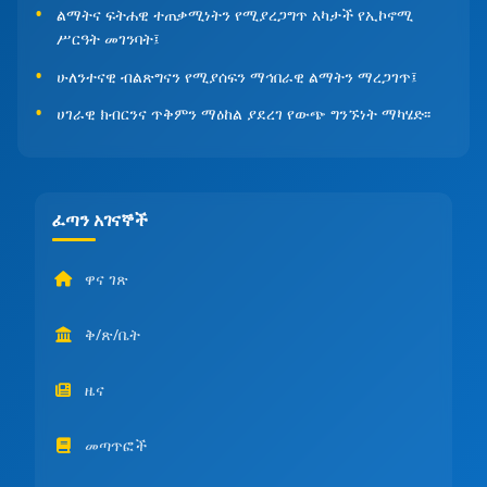
ልማትና ፍትሐዊ ተጠቃሚነትን የሚያረጋግጥ አካታች የኢኮኖሚ
ሥርዓት መገንባት፤
ሁለንተናዊ ብልጽግናን የሚያሰፍን ማኅበራዊ ልማትን ማረጋገጥ፤
ሀገራዊ ክብርንና ጥቅምን ማዕከል ያደረገ የውጭ ግንኙነት ማካሄድ፡፡
ፈጣን አገናኞች
ዋና ገጽ
ቅ/ጽ/ቤት
ዜና
መጣጥፎች