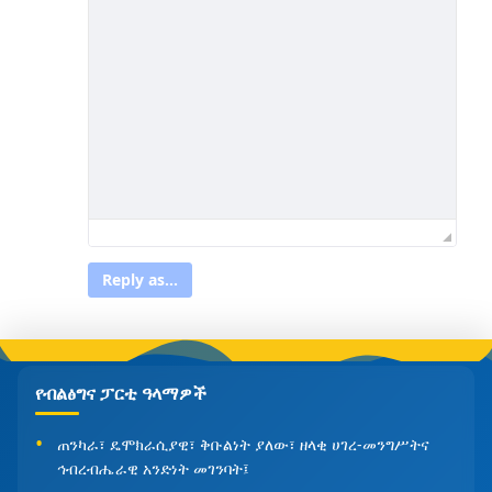
Reply as...
የብልፅግና ፓርቲ ዓላማዎች
ጠንካራ፣ ዴሞክራሲያዊ፣ ቅቡልነት ያለው፣ ዘላቂ ሀገረ-መንግሥትና
ኅብረብሔራዊ አንድነት መገንባት፤