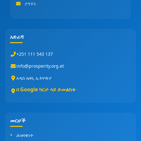
ያግኙን
አድራሻ
+251 111 543 137
info@prosperity.org.et
አዲስ አበባ, ኢትዮጵያ
በ Google ካርታ ላይ ይመልከቱ
መርሆች
ሕዝባዊነት