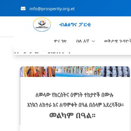
info@prosperity.org.et
ብልፅግና ፓርቲ
ዋና ገጽ
ስለ እኛ
ወቅታዊ ጉዳዮ
Skip to Main Content
አጫጭር መልዕክቶች
አዲስ