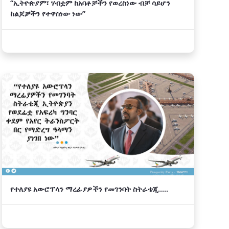
“ኢትዮጵያም፣ ሃብቷም ከአባቶቻችን የወረስነው ብቻ ሳይሆን
ከልጆቻችን የተዋስነው ነው”
የተለያዩ አውሮፕላን ማረፊያዎችን የመገንባት ስትራቴጂ.....