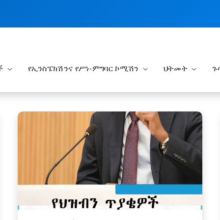
ች
የኢንስፔክሽንና የሥነ-ምግባር ኮሚሽን
ህትመት
ጉ