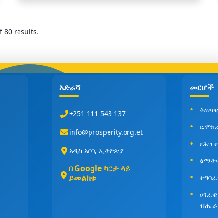
 80 results.
አድራሻ
መርሆች
ሕዝባዊ
+251 111 543 137
ዴሞክ
info@prosperity.org.et
የሕግ 
አዲስ አበባ, ኢትዮጵያ
ልማት
በ Google ካርታ ላይ
ይመልከቱ
ተግባራ
ሀገራዊ
ብሔራ