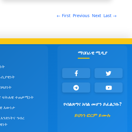
← First
Previous
Next
Last →
ማህበራዊ ሚዲያ
ነት
ራሲያዊነት
የበላይነት
ና ፍትሐዊ ተጠቃሚነት
የብልጽግና አባል መሆን ይፈልጋሉ?
ዊ እውነታ
ይህንን ፎርም ይሙሉ
 አንድነትና ኅብረ
ዊነት