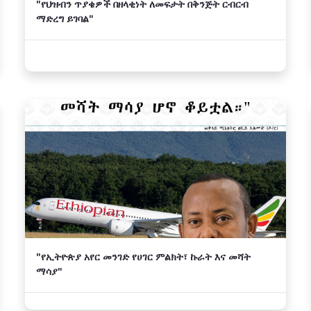
"የህዝብን ጥያቄዎች በዘላቂነት ለመፍታት በቅንጅት ርብርብ
ማድረግ ይገባል"
"የኢትዮጵያ አየር መንገድ የሀገር ምልክት፣ ኩራት እና መሻት
ማሳያ"