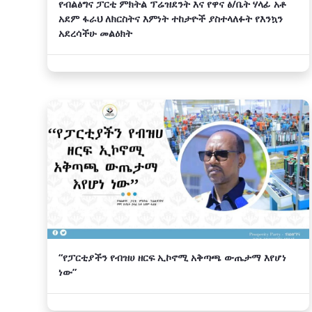
የብልፅግና ፓርቲ ምክትል ፕሬዝደንት እና የዋና ፅ/ቤት ሃላፊ አቶ
አደም ፋራህ ለክርስትና እምነት ተከታዮች ያስተላለፉት የእንኳን
አደረሳችሁ መልዕክት
“የፓርቲያችን የብዝሀ ዘርፍ ኢኮኖሚ አቅጣጫ ውጤታማ እየሆነ
ነው”