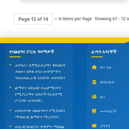
— 6 Items per Page
Showing 67 - 72 of
Page 12 of 14
የብልፅግና ፓርቲ ዓላማዎች
ፈጣን አገናኞች
ጠንካራ፣ ዴሞክራሲያዊ፣ ቅቡልነት
ዋና ገጽ
ያለው፣ ዘላቂ ሀገረ-መንግሥትና
ኅብረብሔራዊ አንድነት መገንባት፤
ቅ/ጽ/ቤት
ልማትና ፍትሐዊ ተጠቃሚነትን
የሚያረጋግጥ አካታች የኢኮኖሚ
ዜና
ሥርዓት መገንባት፤
ሁለንተናዊ ብልጽግናን የሚያሰፍን
መጣጥፎች
ማኅበራዊ ልማትን ማረጋገጥ፤
ያግኙን
ሀገራዊ ክብርንና ጥቅምን ማዕከል