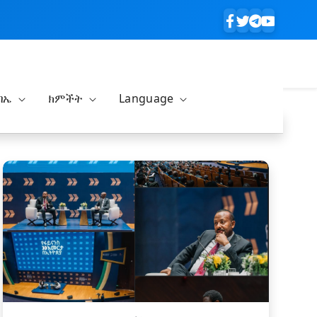
ባኤ
ክምችት
Language