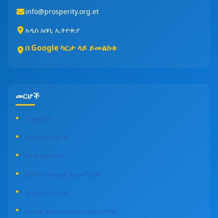
info@prosperity.org.et
አዲስ አበባ, ኢትዮጵያ
በ Google ካርታ ላይ ይመልከቱ
መርሆች
ሕዝባዊነት
ዴሞክራሲያዊነት
የሕግ የበላይነት
ልማትና ፍትሐዊ ተጠቃሚነት
ተግባራዊ እውነታ
ሀገራዊ አንድነትና ኅብረ ብሔራዊነት