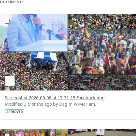
DOCUMENTS
?version=1.0&t=1778077928330&imageThumbnail=1
Screenshot 2026-05-06 at 17-31-15 Facebook.png
Modified 3 Months ago by Dagim W/Mariam.
APPROVED
?version=1.0&t=1778077370655&imageThumbnail=1