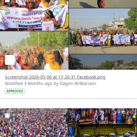
Screenshot 2026-05-06 at 17-20-31 Facebook.png
Modified 3 Months ago by Dagim W/Mariam.
APPROVED
?version=1.0&t=1778073695664&imageThumbnail=1