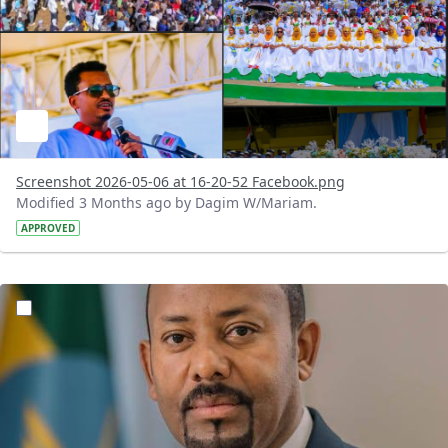
Screenshot 2026-05-06 at 16-20-52 Facebook.png
Modified 3 Months ago by Dagim W/Mariam.
APPROVED
?version=1.0&t=1778073351440&imageThumbnail=1