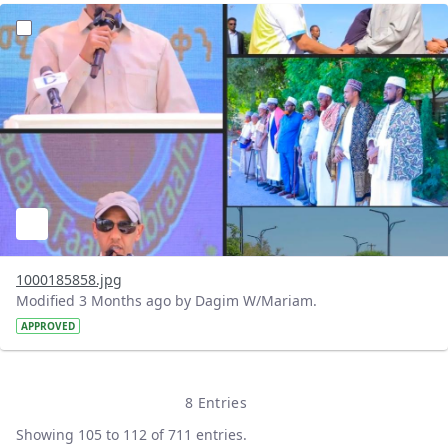
?version=1.0&t=1778071668201&imageThumbnail=1
1000185858.jpg
Modified 3 Months ago by Dagim W/Mariam.
APPROVED
8 Entries
Per Page
Showing 105 to 112 of 711 entries.