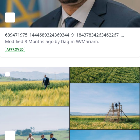
689471975_1444689324369344_9118437834263462267_n.jpg
Modified 3 Months ago by Dagim W/Mariam.
APPROVED
?version=1.0&t=1778073287365&imageThumbnail=1