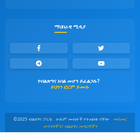
ማህበራዊ ሚዲያ
የብልጽግና አባል መሆን ይፈልጋሉ?
ይህንን ፎርም ይሙሉ
©2025 ብልፅግና ፓርቲ ሁሉም መብቶች የተጠበቁ ናቸው
መደመር
መንገዳችን፤ ብልፅግና መዳረሻችን