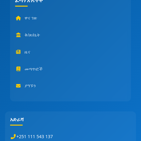
ፈጣን አገናኞች
ዋና ገጽ
ቅ/ጽ/ቤት
ዜና
መጣጥፎች
ያግኙን
አድራሻ
+251 111 543 137