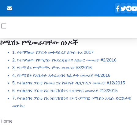
ኮሚሽኑ የሚመራባቸው ሰነዶች
Skip to Main Content
1. የተሻሻለው የፓርቲ መተዳደሪያ ደንብ ጥሪ 2017
2. የተሻሻለው የኮሚሽኑ የአደረጃጀትና አሰራር መመሪያ #2/2016
3. የኮሚሽኑ የግምገማና ምዘና መመሪያ #3/2016
4. የኮሚሽኑ የአቤቱታ አቀራረብና አፈታት መመሪያ #4/2016
5. የብልፅግና ፓርቲ የአመራርና የአባላት ዲሲፕሊን መመሪያ #12/2015
6. የብልፅግና ፓርቲ የኢንስፔክሽንና የቁጥጥር መመሪያ #13/2015
7. የብልፅግና ፓርቲ የኢንስፔክሽንና የሥነ-ምግባር ኮሚሽን አዲሱ ድርጅታዊ
መዋቅር
Home