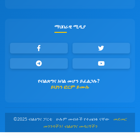
ማህበራዊ ሚዲያ
የብልጽግና አባል መሆን ይፈልጋሉ?
ይህንን ፎርም ይሙሉ
©2025 ብልፅግና ፓርቲ ሁሉም መብቶች የተጠበቁ ናቸው
መደመር
መንገዳችን፤ ብልፅግና መዳረሻችን