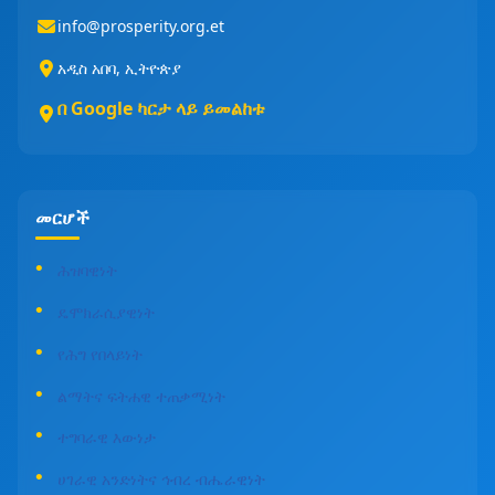
info@prosperity.org.et
አዲስ አበባ, ኢትዮጵያ
በ Google ካርታ ላይ ይመልከቱ
መርሆች
ሕዝባዊነት
ዴሞክራሲያዊነት
የሕግ የበላይነት
ልማትና ፍትሐዊ ተጠቃሚነት
ተግባራዊ እውነታ
ሀገራዊ አንድነትና ኅብረ ብሔራዊነት