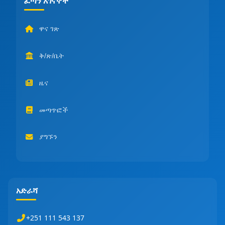
ፈጣን አገናኞች
ዋና ገጽ
ቅ/ጽ/ቤት
ዜና
መጣጥፎች
ያግኙን
አድራሻ
+251 111 543 137