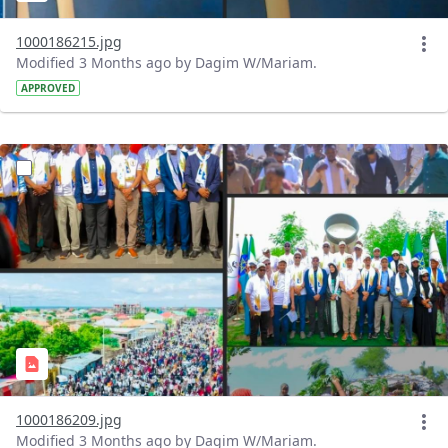
1000186215.jpg
Modified 3 Months ago by Dagim W/Mariam.
APPROVED
?version=1.0&t=1778170717849&imageThumbnail=1
1000186209.jpg
Modified 3 Months ago by Dagim W/Mariam.