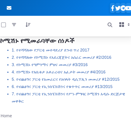
0 of 711 Items Selected
ኮሚሽኑ የሚመራባቸው ሰነዶች
Skip to Main Content
1. የተሻሻለው የፓርቲ መተዳደሪያ ደንብ ጥሪ 2017
2. የተሻሻለው የኮሚሽኑ የአደረጃጀትና አሰራር መመሪያ #2/2016
3. የኮሚሽኑ የግምገማና ምዘና መመሪያ #3/2016
4. የኮሚሽኑ የአቤቱታ አቀራረብና አፈታት መመሪያ #4/2016
5. የብልፅግና ፓርቲ የአመራርና የአባላት ዲሲፕሊን መመሪያ #12/2015
6. የብልፅግና ፓርቲ የኢንስፔክሽንና የቁጥጥር መመሪያ #13/2015
7. የብልፅግና ፓርቲ የኢንስፔክሽንና የሥነ-ምግባር ኮሚሽን አዲሱ ድርጅታዊ
መዋቅር
Home