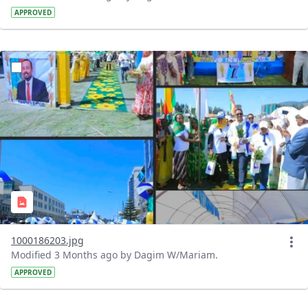
APPROVED
?version=1.0&t=1778170235127&imageThumbnail=1
1000186203.jpg
Modified 3 Months ago by Dagim W/Mariam.
APPROVED