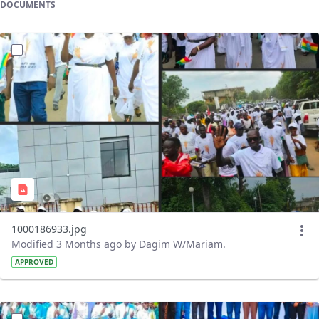
DOCUMENTS
?version=1.0&t=1778308962036&imageThumbnail=1
1000186933.jpg
Modified 3 Months ago by Dagim W/Mariam.
APPROVED
?version=1.0&t=1778303742378&imageThumbnail=1