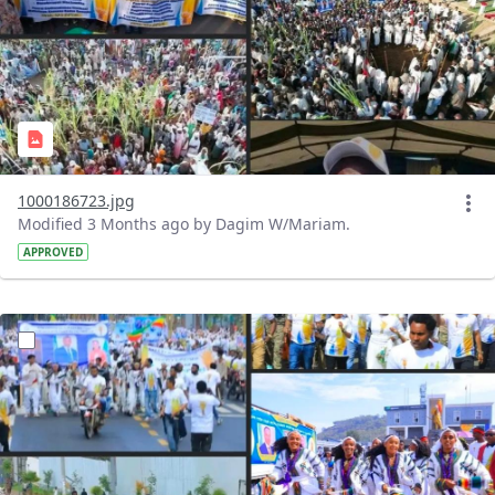
1000186723.jpg
Modified 3 Months ago by Dagim W/Mariam.
APPROVED
?version=1.0&t=1778238771526&imageThumbnail=1