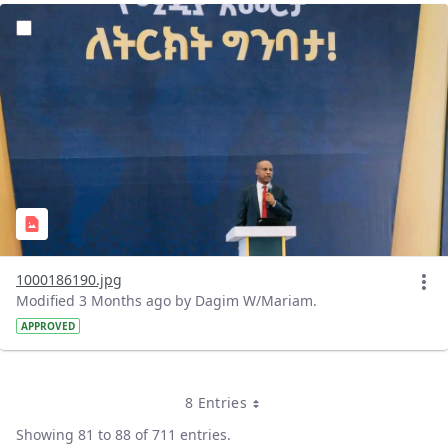
?version=1.0&t=1778165420342&imageThumbnail=1
1000186190.jpg
Modified 3 Months ago by Dagim W/Mariam.
APPROVED
8 Entries
Per Page
Showing 81 to 88 of 711 entries.