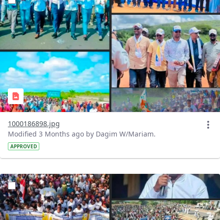
1000186898.jpg
Modified 3 Months ago by Dagim W/Mariam.
APPROVED
?version=1.0&t=1778247636575&imageThumbnail=1