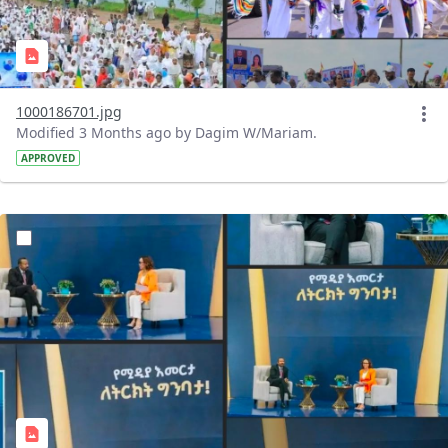
1000186701.jpg
Modified 3 Months ago by Dagim W/Mariam.
APPROVED
?version=1.0&t=1778172058255&imageThumbnail=1